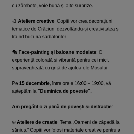
cu zâmbete, voie bună și alte surprize.​
🎨
Ateliere creative
: Copiii vor crea decorațiuni
tematice de Crăciun, dezvoltându-și creativitatea și
trăind bucuria sărbătorilor.​
🎭
Face-painting și baloane modelate
: O
experiență colorată și vibrantă pentru cei mici,
supravegheată cu grijă de ajutoarele Moșului.​
​Pe
15 decembrie
, între orele 16:00 – 19:00, vă
așteptăm la
”Duminica de poveste”​.
​Am pregătit o zi plină de povești și distracție:​
❄️
Ateliere de creație
: Tema „Oameni de zăpadă la
săniuș.” Copiii vor folosi materiale creative pentru a