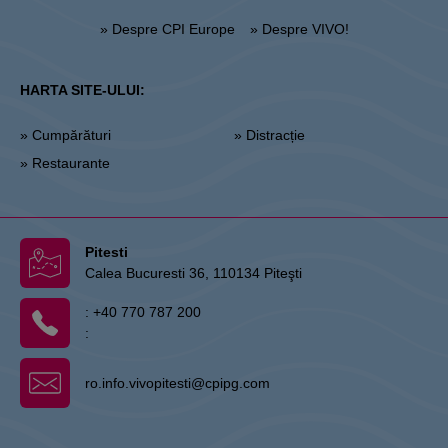
» Despre CPI Europe
» Despre VIVO!
HARTA SITE-ULUI:
» Cumpărături
» Distracție
» Restaurante
Pitesti
Calea Bucuresti 36, 110134 Piteşti
:
+40 770 787 200
:
ro.info.vivopitesti@cpipg.com