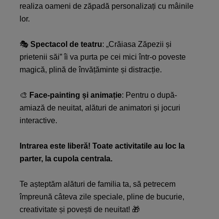
realiza oameni de zăpadă personalizați cu mâinile
lor.​
🎭
Spectacol de teatru
: „Crăiasa Zăpezii și
prietenii săi” îi va purta pe cei mici într-o poveste
magică, plină de învățăminte și distracție.​
🎨
Face-painting și animație
: Pentru o după-
amiază de neuitat, alături de animatori și jocuri
interactive.​
Intrarea este liberă! Toate activitatile au loc la
parter, la cupola centrala.​
Te așteptăm alături de familia ta, să petrecem
împreună câteva zile speciale, pline de bucurie,
creativitate și povești de neuitat! 🎁​