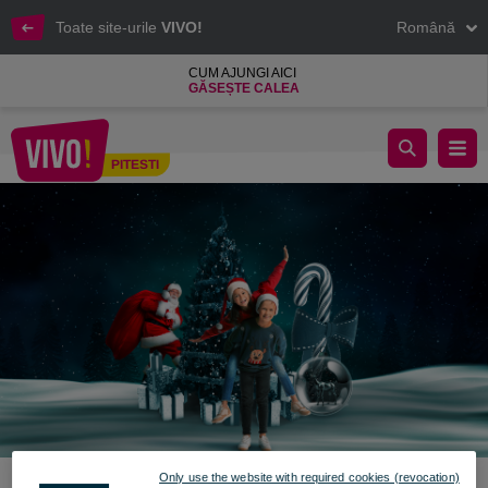
Toate site-urile
VIVO!
Română
CUM AJUNGI AICI
GĂSEȘTE CALEA
Lumea magică a lui Moș Crăciun
PITESTI
Pitesti
Only use the website with required cookies (revocation)