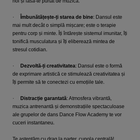
noi și lasă-te purtat de muzică.​
·
Îmbunătățește-ți starea de bine
: Dansul este
mai mult decât o simplă mișcare; este o terapie
pentru corp și minte. Îți întărește sistemul imunitar, îți
tonifică musculatura și îți eliberează mintea de
stresul cotidian.​
·
Dezvoltă-ți creativitatea
: Dansul este o formă
de exprimare artistică ce stimulează creativitatea și
îți permite să te conectezi cu emoțiile tale.​
·
Distracție garantată
: Atmosfera vibrantă,
muzica antrenantă și demonstrațiile spectaculoase
ale grupelor de dans Dance Flow Academy te vor
cuceri instantaneu.​
Te așteptăm cu drag la parter, cupola centrală!