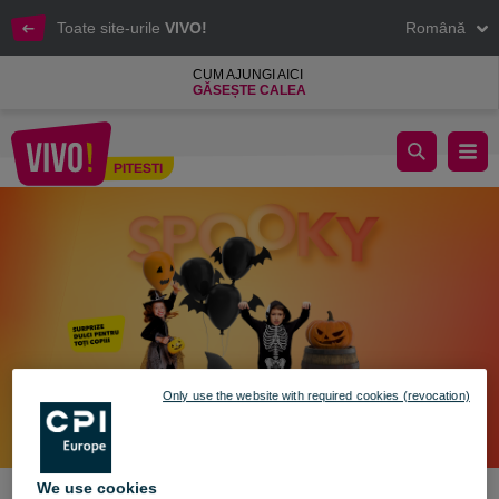
Toate site-urile
VIVO!
Română
CUM AJUNGI AICI
GĂSEȘTE CALEA
🎃 Halloween la VIVO! – Distracție de speriat pentru cei mici!​
PITESTI
Pitesti
Only use the website with required cookies (revocation)
We use cookies