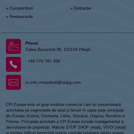
» Cumpărături
» Distracție
» Restaurante
Pitesti
Calea Bucuresti 36, 110134 Piteşti
:
+40 770 787 200
:
ro.info.vivopitesti@cpipg.com
CPI Europe este un grup imobiliar comercial care își concentrează
activitatea pe segmentele de retail și birouri în șapte pieţe principale
din Europa: Austria, Germania, Cehia, Slovacia, Ungaria, România și
Polonia. Principala activitate a CPI Europe include managementul și
dezvoltarea de proprietăți. Mărcile STOP SHOP (retail), VIVO! (retail)
și myhive (office) reprezintă puncte centrale puternice pentru aceste