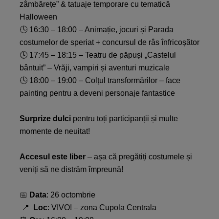
zâmbărețe” & tatuaje temporare cu tematică
Halloween​
🕓 16:30 – 18:00 – Animație, jocuri și Parada
costumelor de speriat + concursul de râs înfricoșător​
🕓 17:45 – 18:15 – Teatru de păpuși „Castelul
bântuit” – Vrăji, vampiri și aventuri muzicale​
🕓 18:00 – 19:00 – Colțul transformărilor – face
painting pentru a deveni personaje fantastice​​
Surprize dulci
pentru toți participanții și multe
momente de neuitat!​
Accesul este liber
– așa că pregătiți costumele și
veniți să ne distrăm împreună!​​
📅
Data
: 26 octombrie​
📍
Loc
: VIVO! – zona Cupola Centrala​