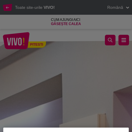
Toate site-urile
VIVO!
Română
CUM AJUNGI AICI
GĂSEȘTE CALEA
Triumph, magazin de lejerie intima de calitate
PITESTI
Pitesti