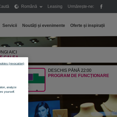
Caută
Română
Leasing
Urmărește-ne:
ă
Servicii
Noutăți și evenimente
Oferte și inspirații
NGI AICI
E CALEA
ookies (revocation)
DESCHIS PÂNĂ 22:00
PROGRAM DE FUNCȚIONARE
ation, analyze
es yourself.