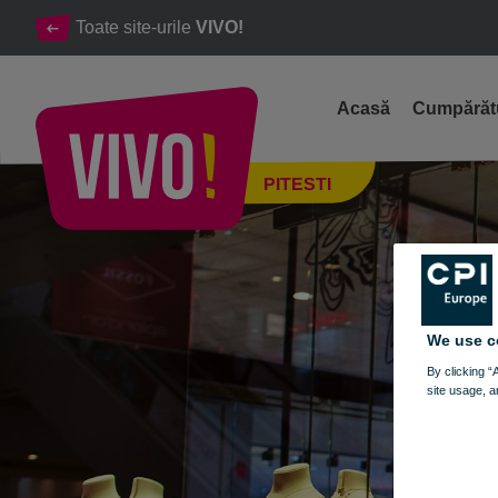
Toate site-urile
VIVO!
Acasă
Cumpărăt
Teilor, pietre pretioase autentice si bijuterii
PITESTI
Pitesti
We use c
By clicking “
site usage, a