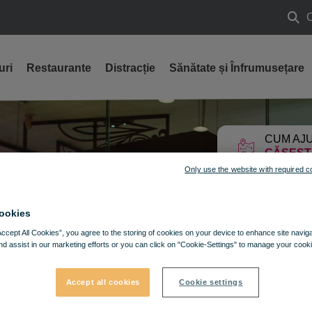
Caut
uri
Restaurante
Distracție
Sănătate și Înfrumusețare
CUM AJU
GĂSEȘT
Only use the website with required c
ookies
Accept All Cookies”, you agree to the storing of cookies on your device to enhance site navig
nd assist in our marketing efforts or you can click on "Cookie-Settings" to manage your cooki
Accept all cookies
Cookie settings