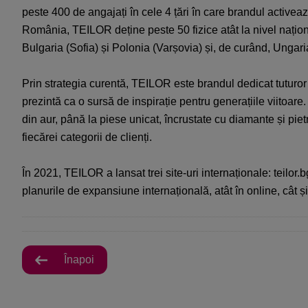
peste 400 de angajați în cele 4 țări în care brandul activea
România, TEILOR deține peste 50 fizice atât la nivel național
Bulgaria (Sofia) și Polonia (Varșovia) și, de curând, Ungar
Prin strategia curentă, TEILOR este brandul dedicat tuturor 
prezintă ca o sursă de inspirație pentru generațiile viitoare.
din aur, până la piese unicat, încrustate cu diamante și piet
fiecărei categorii de clienți.
În 2021, TEILOR a lansat trei site-uri internaționale:
teilor.b
planurile de expansiune internațională, atât în online, cât ș
Înapoi