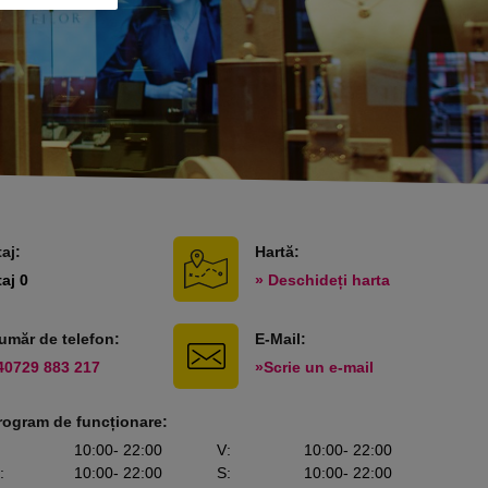
taj:
Hartă:
taj 0
» Deschideți harta
umăr de telefon:
E-Mail:
40729 883 217
»Scrie un e-mail
rogram de funcționare:
10:00
- 22:00
V
:
10:00
- 22:00
:
10:00
- 22:00
S
:
10:00
- 22:00