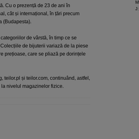
M
ză. Cu o prezență de 23 de ani în
J
:
, cât și internațional, în țări precum
ia (Budapesta).
categoriilor de vârstă, în timp ce se
 Colecțiile de bijuterii variază de la piese
re prețioase, care se pliază pe dorințele
g
,
teilor.pl
și
teilor.com
, continuând, astfel,
i la nivelul magazinelor fizice.