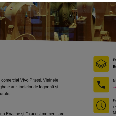
E
E
i comercial Vivo Pitești. Vitrinele
N
ghete aur, inelelor de logodnă și
+
turale.
P
L
:
M
rin Enache și, în acest moment, are