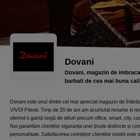
Dovani
Dovani, magazin de imbracam
barbati de cea mai buna calit
Dovani este unul dintre cel mai apreciat magazin de îmbrăc
VIVO! Pitesti. Timp de 20 de ani am acumulat renume și re
oferind o gamă largă de stiluri precum office, smart, city, ca
Noi garantăm clienților siguranța unei ținute distincte și co
personalitate. Satisfacerea cerințelor clienților nostrii este 