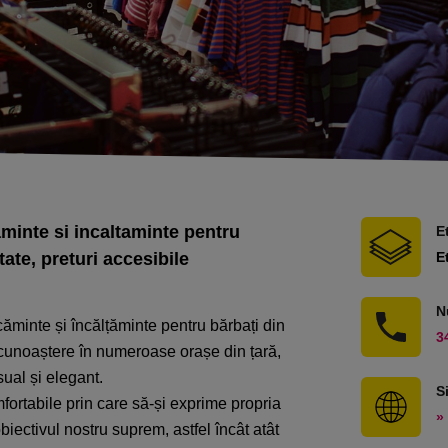
inte si incaltaminte pentru
E
ate, preturi accesibile
E
N
ăminte și încălțăminte pentru bărbați din
3
cunoaștere în numeroase orașe din țară,
sual și elegant.
S
mfortabile prin care să-și exprime propria
» 
obiectivul nostru suprem, astfel încât atât