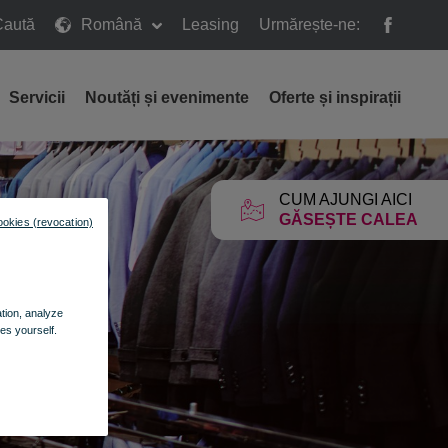
Caută
Română
Leasing
Urmărește-ne:
ă
Servicii
Noutăți și evenimente
Oferte și inspirații
CUM AJUNGI AICI
GĂSEȘTE CALEA
ookies (revocation)
ation, analyze
es yourself.