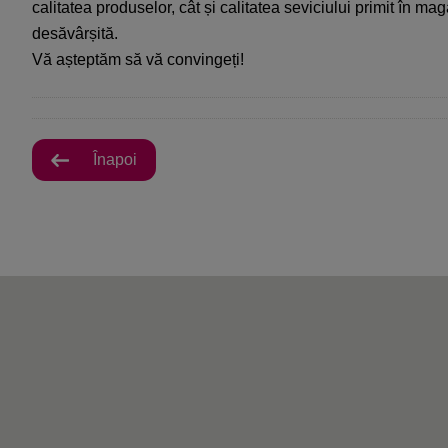
calitatea produselor, cât și calitatea seviciului primit în m
desăvârșită.
Vă așteptăm să vă convingeți!
Înapoi