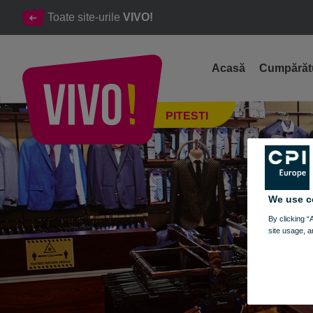
Toate site-urile
VIVO!
Acasă
Cumpărăt
Dovani, magazin imbracaminte si incaltaminte
PITESTI
Pitesti
We use c
By clicking “
site usage, a