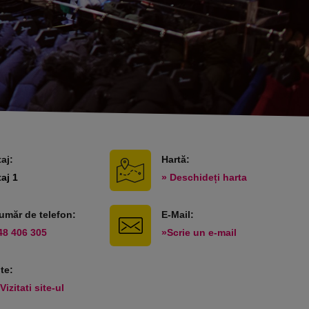
taj:
Hartă:
taj 1
» Deschideți harta
umăr de telefon:
E-Mail:
48 406 305
»Scrie un e-mail
ite:
Vizitati site-ul