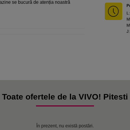
agazine se bucură de atenția noastră
P
L
:
M
M
J
:
Toate ofertele de la VIVO! Pitesti
În prezent, nu există postări.