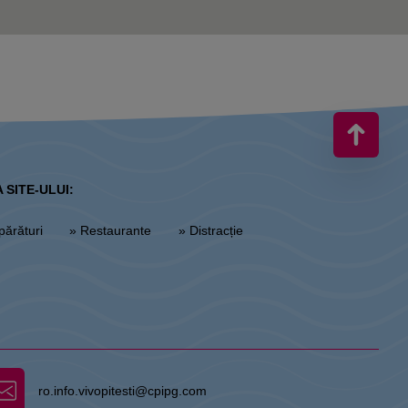
 SITE-ULUI:
părături
» Restaurante
» Distracție
ro.info.vivopitesti@cpipg.com