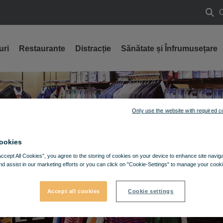
Caut
uri
Restaurante
Distracție
Sănătate și Înfrumusețare
Only use the website with required c
ookies
Accept All Cookies”, you agree to the storing of cookies on your device to enhance site navig
nd assist in our marketing efforts or you can click on "Cookie-Settings" to manage your cooki
Accept all cookies
Cookie settings