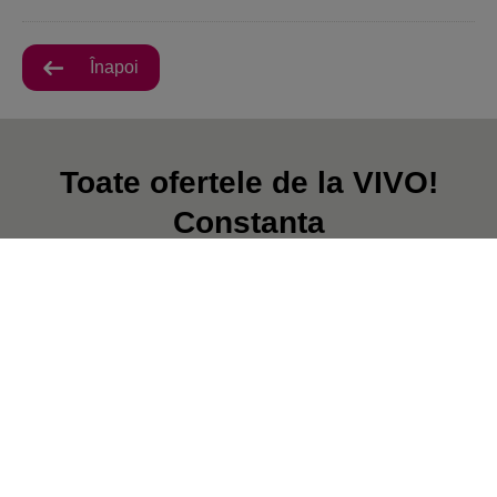
Înapoi
Toate ofertele de la VIVO!
Constanta
În prezent, nu există postări.