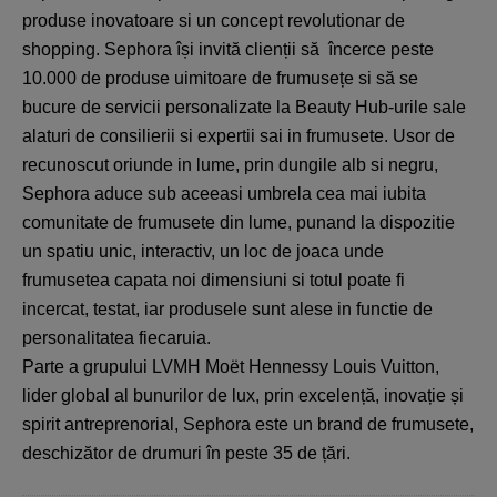
produse inovatoare si un concept revolutionar de
shopping. Sephora își invită clienții să încerce peste
10.000 de produse uimitoare de frumusețe si să se
bucure de servicii personalizate la Beauty Hub-urile sale
alaturi de consilierii si expertii sai in frumusete. Usor de
recunoscut oriunde in lume, prin dungile alb si negru,
Sephora aduce sub aceeasi umbrela cea mai iubita
comunitate de frumusete din lume, punand la dispozitie
un spatiu unic, interactiv, un loc de joaca unde
frumusetea capata noi dimensiuni si totul poate fi
incercat, testat, iar produsele sunt alese in functie de
personalitatea fiecaruia.
Parte a grupului LVMH Moët Hennessy Louis Vuitton,
lider global al bunurilor de lux, prin excelență, inovație și
spirit antreprenorial, Sephora este un brand de frumusete,
deschizător de drumuri în peste 35 de țări.