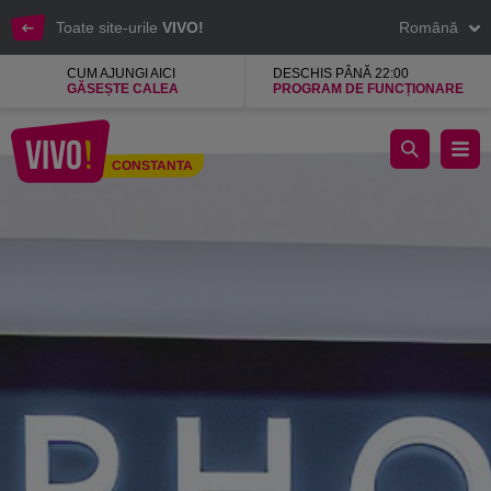
Toate site-urile
VIVO!
Română
CUM AJUNGI AICI
DESCHIS PÂNĂ 22:00
GĂSEȘTE CALEA
PROGRAM DE FUNCȚIONARE
Sephora, magazin de cosmetice, parfumuri si accesorii
CONSTANTA
Constanta