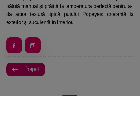
bătută manual și prăjită la temperatura perfectă pentru a-i
da acea textură tipică puiului Popeyes: crocantă la
exterior și suculentă în interior.
Înapoi