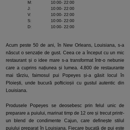
M
:
10:00
- 22:00
J
:
10:00
- 22:00
V
:
10:00
- 22:00
S
:
10:00
- 22:00
D
:
10:00
- 22:00
Acum peste 50 de ani, în New Orleans, Louisiana, s-a
născut o senzație de gust. Ceea ce a început cu un mic
restaurant și o idee mare s-a transformat într-o nebunie
care a cuprins națiunea și lumea. 4.800 de restaurante
mai târziu, faimosul pui Popeyes și-a găsit locul în
Ploiești, unde bucură pofticioșii cu gustul autentic din
Louisiana.
Produsele Popeyes se deosebesc prin felul unic de
preparare a puiului, marinat timp de 12 ore și trecut printr-
un blend de condimente Cajun, care definește stilul
puiului preparat în Louisiana. Fiecare bucată de pui este