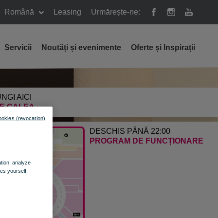
Română
Leasing
Urmărește-ne:
Servicii
Noutăți și evenimente
Oferte și Inspirații
NGI AICI
E CALEA
ookies (revocation)
DESCHIS PÂNĂ 22:00
PROGRAM DE FUNCȚIONARE
ation, analyze
es yourself.