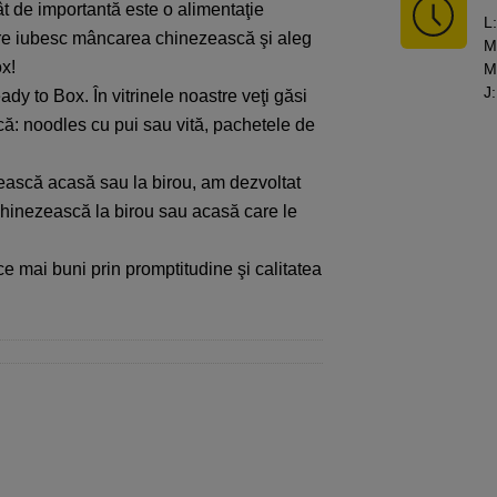
t de importantă este o alimentaţie
L
:
are iubesc mâncarea chinezească şi aleg
M
x!
M
J
:
dy to Box. În vitrinele noastre veţi găsi
ă: noodles cu pui sau vită, pachetele de
ească acasă sau la birou, am dezvoltat
chinezească la birou sau acasă care le
e mai buni prin promptitudine şi calitatea