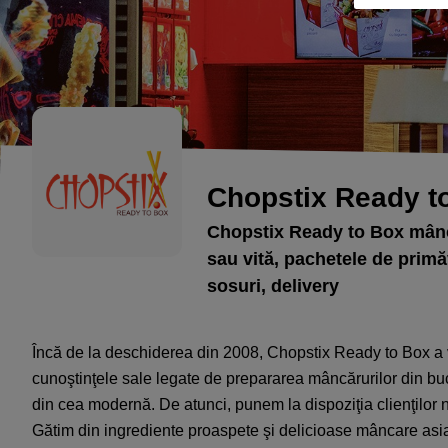
Chopstix Ready t
Chopstix Ready to Box mânc
sau vită, pachetele de primăv
sosuri, delivery
Încă de la deschiderea din 2008, Chopstix Ready to Box a 
cunoştinţele sale legate de prepararea mâncărurilor din buc
din cea modernă. De atunci, punem la dispoziţia clienţilor 
Gătim din ingrediente proaspete şi delicioase mâncare as