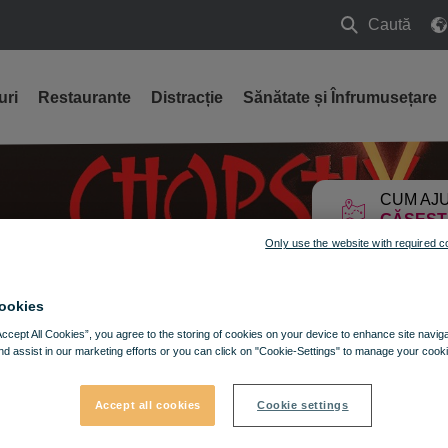
Caută
Caută
uri
Restaurante
Distracție
Sănătate și Înfrumusețare
CUM AJU
GĂSEȘT
Only use the website with required c
ookies
Accept All Cookies”, you agree to the storing of cookies on your device to enhance site navig
nd assist in our marketing efforts or you can click on "Cookie-Settings" to manage your cooki
Accept all cookies
Cookie settings