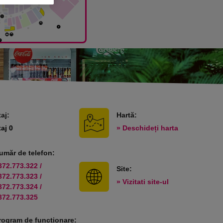
taj:
Hartă:
taj 0
» Deschideți harta
umăr de telefon:
372.773.322 /
Site:
372.773.323 /
» Vizitati site-ul
372.773.324 /
372.773.325
rogram de funcționare: