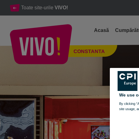
Toate site-urile
VIVO!
Acasă
Cumpărăt
Chopstix Ready to Box mancare chinezeasca variata
CONSTANTA
Constanta
We use c
By clicking “
site usage, a