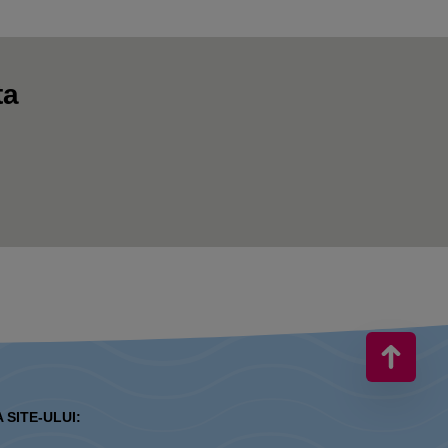
ta
 SITE-ULUI: