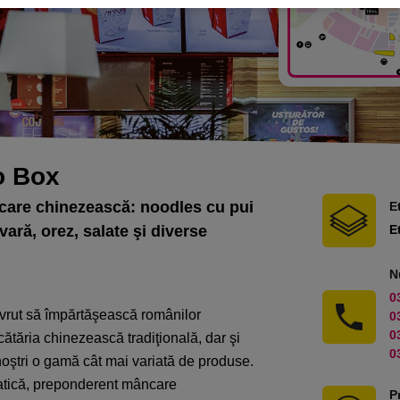
o Box
are chinezească: noodles cu pui
E
ară, orez, salate şi diverse
E
N
0
vrut să împărtăşească românilor
0
0
ătăria chinezească tradiţională, dar şi
0
noştri o gamă cât mai variată de produse.
iatică, preponderent mâncare
P