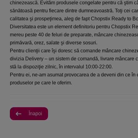
chinezească. Evităm produsele congelate pentru că ştim câ
sănătoasă pentru fiecare dintre dumneavoastră. Toţi cei c
calitatea şi prospeţimea, aleg de fapt Chopstix Ready to Bo
Diversitatea este un element definitoriu pentru Chopstix Rea
mereu peste 40 de feluri de preparate, mâncare chinezeasc
primăvară, orez, salate şi diverse sosuri.
Pentru clienţii care îşi doresc să comande mâncare chinez
divizia Delivery – un sistem de comandă, livrare mâncare 
stă la dispoziţie zilnic, în intervalul 10:00-22:00.
Pentru ei, ne-am asumat provocarea de a deveni din ce în c
produselor pe care le oferim.
Înapoi