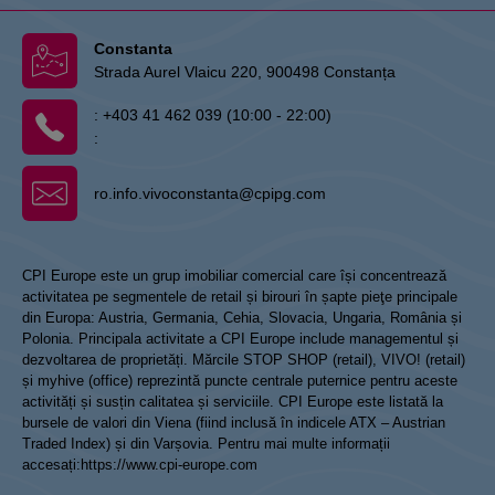
Constanta
Strada Aurel Vlaicu 220, 900498 Constanța
:
+403 41 462 039 (10:00 - 22:00)
:
ro.info.vivoconstanta@cpipg.com
CPI Europe este un grup imobiliar comercial care își concentrează
activitatea pe segmentele de retail și birouri în șapte pieţe principale
din Europa: Austria, Germania, Cehia, Slovacia, Ungaria, România și
Polonia. Principala activitate a CPI Europe include managementul și
dezvoltarea de proprietăți. Mărcile STOP SHOP (retail), VIVO! (retail)
și myhive (office) reprezintă puncte centrale puternice pentru aceste
activități și susțin calitatea și serviciile. CPI Europe este listată la
bursele de valori din Viena (fiind inclusă în indicele ATX – Austrian
Traded Index) și din Varșovia. Pentru mai multe informații
accesați:
https://www.cpi-europe.com