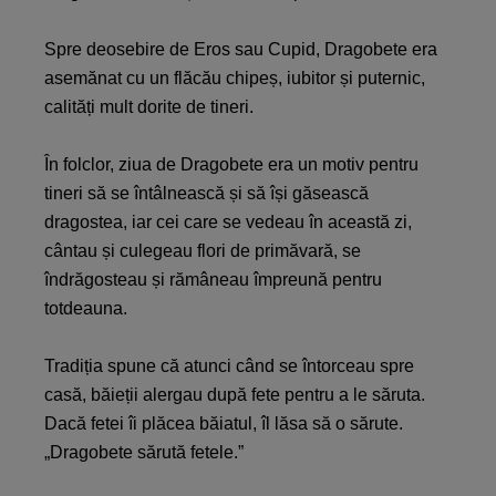
Spre deosebire de Eros sau Cupid, Dragobete era
asemănat cu un flăcău chipeș, iubitor și puternic,
calități mult dorite de tineri.
În folclor, ziua de Dragobete era un motiv pentru
tineri să se întâlnească și să își găsească
dragostea, iar cei care se vedeau în această zi,
cântau și culegeau flori de primăvară, se
îndrăgosteau și rămâneau împreună pentru
totdeauna.
Tradiția spune că atunci când se întorceau spre
casă, băieții alergau după fete pentru a le săruta.
Dacă fetei îi plăcea băiatul, îl lăsa să o sărute.
„Dragobete sărută fetele.”