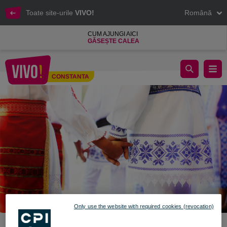
Toate site-urile
VIVO!
Română
CUM AJUNGI AICI
GĂSEȘTE CALEA
Dragobete - Obiceiuri și tradiții
CONSTANTA
Constanta
Only use the website with required cookies (revocation)