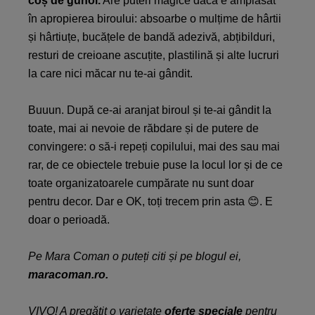
coș de gunoi.
Are puteri magice dacă e amplasat
în apropierea biroului: absoarbe o mulțime de hârtii
și hârtiuțe, bucățele de bandă adezivă, abțibilduri,
resturi de creioane ascuțite, plastilină și alte lucruri
la care nici măcar nu te-ai gândit.
Buuun. După ce-ai aranjat biroul și te-ai gândit la
toate, mai ai nevoie de răbdare și de putere de
convingere: o să-i repeți copilului, mai des sau mai
rar, de ce obiectele trebuie puse la locul lor și de ce
toate organizatoarele cumpărate nu sunt doar
pentru decor. Dar e OK, toți trecem prin asta 😊. E
doar o perioadă.
Pe Mara Coman o puteți citi și pe blogul ei,
maracoman.ro
.
VIVO! A pregătit o varietate
oferte speciale
pentru