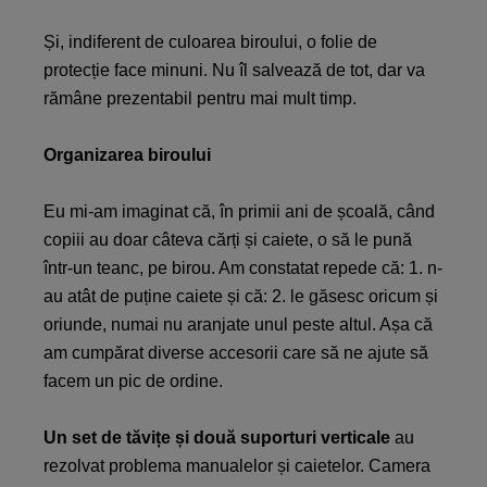
Și, indiferent de culoarea biroului, o folie de
protecție face minuni. Nu îl salvează de tot, dar va
rămâne prezentabil pentru mai mult timp.
Organizarea biroului
Eu mi-am imaginat că, în primii ani de școală, când
copiii au doar câteva cărți și caiete, o să le pună
într-un teanc, pe birou. Am constatat repede că: 1. n-
au atât de puține caiete și că: 2. le găsesc oricum și
oriunde, numai nu aranjate unul peste altul. Așa că
am cumpărat diverse accesorii care să ne ajute să
facem un pic de ordine.
Un set de tăvițe și două suporturi verticale
au
rezolvat problema manualelor și caietelor. Camera