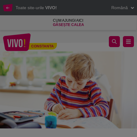
Toate site-urile
VIVO!
Română
CUM AJUNGI AICI
GĂSEȘTE CALEA
Cum să organizezi biroul micului școlar
CONSTANTA
Constanta