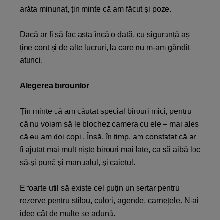
arăta minunat, țin minte că am făcut și poze.
Dacă ar fi să fac asta încă o dată, cu siguranță aș
ține cont și de alte lucruri, la care nu m-am gândit
atunci.
Alegerea birourilor
Țin minte că am căutat special birouri mici, pentru
că nu voiam să le blochez camera cu ele – mai ales
că eu am doi copii. Însă, în timp, am constatat că ar
fi ajutat mai mult niște birouri mai late, ca să aibă loc
să-și pună și manualul, și caietul.
E foarte util să existe cel puțin un sertar pentru
rezerve pentru stilou, culori, agende, carnețele. N-ai
idee cât de multe se adună.