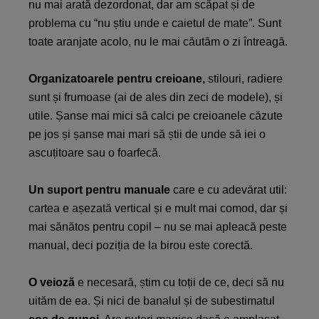
nu mai arată dezordonat, dar am scăpat și de
problema cu “nu știu unde e caietul de mate”. Sunt
toate aranjate acolo, nu le mai căutăm o zi întreagă.
Organizatoarele pentru creioane,
stilouri, radiere
sunt și frumoase (ai de ales din zeci de modele), și
utile. Șanse mai mici să calci pe creioanele căzute
pe jos și șanse mai mari să știi de unde să iei o
ascuțitoare sau o foarfecă.
Un suport pentru manuale
care e cu adevărat util:
cartea e așezată vertical și e mult mai comod, dar și
mai sănătos pentru copil – nu se mai apleacă peste
manual, deci poziția de la birou este corectă.
O veioză
e necesară, știm cu toții de ce, deci să nu
uităm de ea. Și nici de banalul și de subestimatul