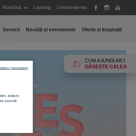
Română
Leasing
Urmărește-ne:
Servicii
Noutăți și evenimente
Oferte și Inspirații
CUM AJUNGI AICI
GĂSEȘTE CALEA
ookies (revocation)
ation, analyze
es yourself.