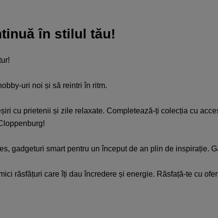
nuă în stilul tău!​
r! ​
by-uri noi și să reintri în ritm.​
ieșiri cu prietenii și zile relaxate. Completează-ți colecția cu ac
Cloppenburg!​
ames, gadgeturi smart pentru un început de an plin de inspirație. Gă
mici răsfățuri care îți dau încredere și energie. Răsfață-te cu of