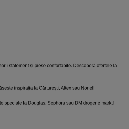
cesorii statement și piese confortabile. Descoperă ofertele la
sește inspirația la Cărturești, Altex sau Noriel!​
erte speciale la Douglas, Sephora sau DM drogerie markt!​​