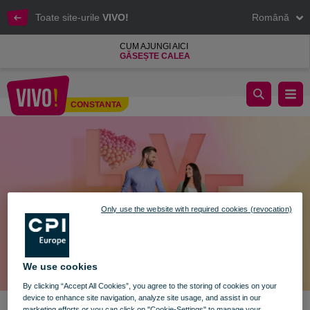
Toate site-urile
VIVO!
Română
CUM AJUNGI AICI
GĂSEȘTE CALEA
Valentine’s Day în lumea VIVO! 💕​
CONSTANTA
Constanta
Only use the website with required cookies (revocation)
We use cookies
By clicking “Accept All Cookies”, you agree to the storing of cookies on your
device to enhance site navigation, analyze site usage, and assist in our
marketing efforts or you can click on "Cookie-Settings" to manage your