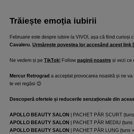
Trăiește emoția iubirii
Februarie este despre iubire la VIVO!, așa că fiind curioși 
Cavaleru
.
Urmărește povestea lor accesând acest link 
Ne vedem și pe
TikTok
!
Follow
paginii noastre
și vezi ce 
Mercur Retrograd
a acceptat provocarea noastră și ne va s
te vei regăsi 😊
Descoperă ofertele și reducerile senzaționale din acea
APOLLO BEAUTY SALON
| PACHET PĂR SCURT (tuns + s
APOLLO BEAUTY SALON
| PACHET PĂR MEDIU (tuns + s
APOLLO BEAUTY SALON
| PACHET PĂR LUNG (tuns + sp