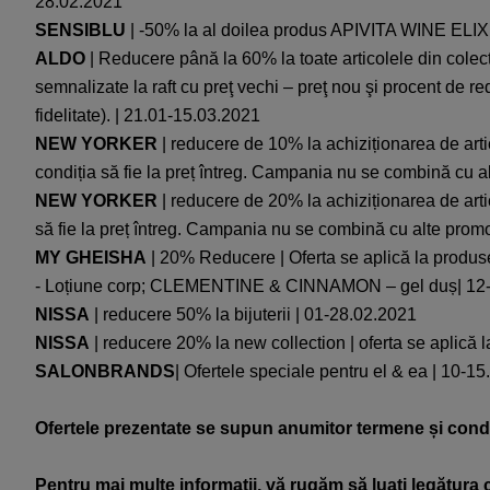
28.02.2021
SENSIBLU
| -50% la al doilea produs APIVITA WINE ELIXIR |
ALDO
| Reducere până la 60% la toate articolele din colec
semnalizate la raft cu preţ vechi – preţ nou şi procent de r
fidelitate). | 21.01-15.03.2021
NEW YORKER
| reducere de 10% la achiziționarea de art
condiția să fie la preț întreg. Campania nu se combină cu al
NEW YORKER
| reducere de 20% la achiziționarea de art
să fie la preț întreg. Campania nu se combină cu alte promo
MY GHEISHA
| 20% Reducere | Oferta se aplică la 
- Loțiune corp; CLEMENTINE & CINNAMON – gel duș| 12
NISSA
| reducere 50% la bijuterii | 01-28.02.2021
NISSA
| reducere 20% la new collection | oferta se aplică 
SALONBRANDS
| Ofertele speciale pentru el & ea | 10-1
Ofertele prezentate se supun anumitor termene și condiț
Pentru mai multe informații, vă rugăm să luați legătura