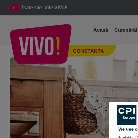
Toate site-urile
VIVO!
Acasă
Cumpărăt
Trăiește emoția iubirii
CONSTANTA
Constanta
We use c
By clicking “