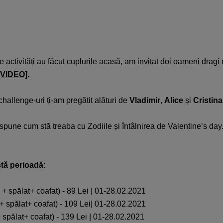
ce activități au făcut cuplurile acasă, am invitat doi oameni dra
[VIDEO].
challenge-uri ți-am pregătit alături de
Vladimir
,
Alice
și
Cristina
pune cum stă treaba cu Zodiile și întâlnirea de Valentine’s day
stă perioadă:
pălat+ coafat) - 89 Lei | 01-28.02.2021
pălat+ coafat) - 109 Lei| 01-28.02.2021
ălat+ coafat) - 139 Lei | 01-28.02.2021