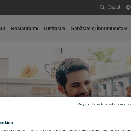
Caută
Caută
uri
Restaurante
Distracție
Sănătate și Înfrumusețare
Only use the website with required c
ookies
Accept All Cookies”, you agree to the storing of cookies on your device to enhance site navig