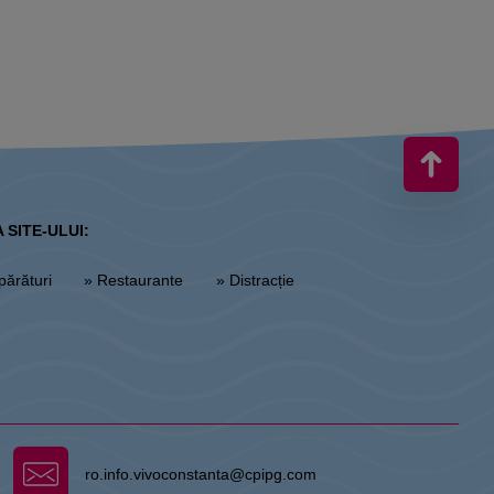
 SITE-ULUI:
părături
» Restaurante
» Distracție
ro.info.vivoconstanta@cpipg.com