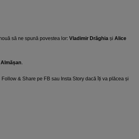
gi nouă să ne spună povestea lor:
Vladimir Drăghia
și
Alice
Almășan
.
. Follow & Share pe FB sau Insta Story dacă îți va plăcea și