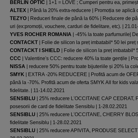
BERLIN OPTIC
| 1+1 = LOVE ; Cumperi pentru ea, primești 
ALTEX
| Până la 20% extra-reducere | Promoția se aplică do
TEZYO
| Reduceri finale de până la 60% | Reducere de pân
uri (ex:promoții, vouchere, carduri de fidelitare, etc). | 21.
YVES ROCHER ROMANIA
| -45% la toate parfumurile| D
CONTACKT
| Folie de silicon la preț imbatabil* 50 lei pre
CONTACKT I SHIELD
| Folie de silicon la preț imbatabil*
CCC
| Valentine's CCC: reducere 40% la toate gențile | Pro
NISSA
| reducere 50% pentru toate bijuteriile și 20% la co
SMYK
| EXTRA -20% REDUCERE | Profită acum de OFERT
până la -70%. Profită acum de oferta SMYK All for kids vala
fidelitate. | 11-14.02.2021
SENSIBLU
| 25% reducere L'OCCITANE CAP CEDRAT, P
posesorii de card de fidelitate Sensiblu | 1-28.02.2021
SENSIBLU
| 25% reducere L'OCCITANE, CHERRY BLOSSO
fidelitate Sensiblu | 1-28.02.2021
SENSIBLU
| 25% reducere APIVITA, PRODUSE SELECTIONAT