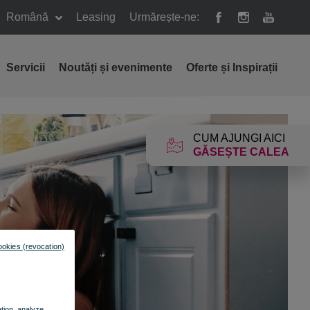
Română
Leasing
Urmărește-ne:
Servicii
Noutăți și evenimente
Oferte și Inspirații
CUM AJUNGI AICI
GĂSEȘTE CALEA
ookies (revocation)
ation, analyze