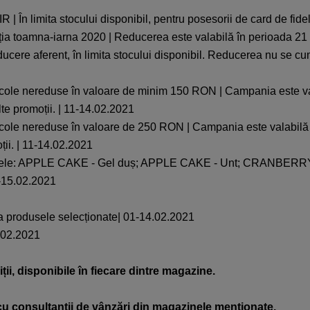
 În limita stocului disponibil, pentru posesorii de card de fide
ția toamna-iarna 2020 | Reducerea este valabilă în perioada 21 i
educere aferent, în limita stocului disponibil. Reducerea nu se c
icole nereduse în valoare de minim 150 RON | Campania este vala
te promoții. | 11-14.02.2021
icole nereduse în valoare de 250 RON | Campania este valabilă pe
ții. | 11-14.02.2021
produsele: APPLE CAKE - Gel duș; APPLE CAKE - Unt; CR
-15.02.2021
la produsele selecționate| 01-14.02.2021
5.02.2021
ii, disponibile în fiecare dintre magazine.
 cu consultanții de vânzări din magazinele menționate.