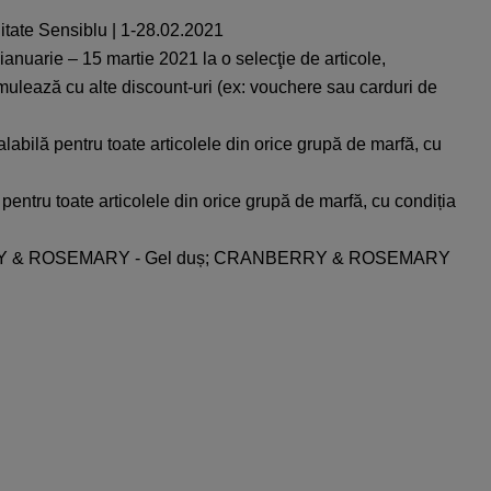
litate Sensiblu | 1-28.02.2021
anuarie – 15 martie 2021 la o selecţie de articole,
umulează cu alte discount-uri (ex: vouchere sau carduri de
bilă pentru toate articolele din orice grupă de marfă, cu
ntru toate articolele din orice grupă de marfă, cu condiția
ANBERRY & ROSEMARY - Gel duș; CRANBERRY & ROSEMARY