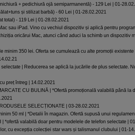
iură + pedichiură ojă semiparmanentă) - 129 Lei | 01-28.02
+tuns și stilizat barbă) - 60 Lei | 01-28.02.2021
otal) - 119 Lei | 01-28.02.2021
Mac sau iPad. Vino cu vechiul dispozitiv și aplică pentru progra
chiziția oricărui Mac, atunci când aduci la schimb un dispozitiv
minim 350 lei. Oferta se cumulează cu alte promoții existente
14.02.21
lectate | Reducerea se aplică la jucările de plus selectate. N
cu preț întreg | 14.02.2021
CU BULINĂ | *Ofertă promoțională valabilă până la data de 
2.2021
PRODUSELE SELECȚIONATE | 03-28.02.2021
inim 50 ml | *Detalii în magazin. Ofertă supusă unui regulamen
ial | *ofertă valabilă doar pentru modelele de telefon selectate | 
elor, cu excepția colecției star wars și talismanul clubului | 01-1