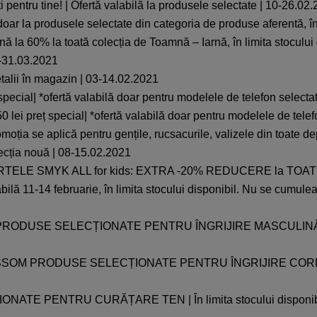
pentru tine! | Ofertă valabilă la produsele selectate | 10-26.02
ar la produsele selectate din categoria de produse aferentă, în 
ă la 60% la toată colecția de Toamnă – Iarnă, în limita stoculu
01-31.03.2021
etalii în magazin | 03-14.02.2021
ț special| *ofertă valabilă doar pentru modelele de telefon select
 50 lei preț special| *ofertă valabilă doar pentru modelele de tel
moția se aplică pentru gențile, rucsacurile, valizele din toate d
lecția nouă | 08-15.02.2021
ELE SMYK ALL for kids: EXTRA -20% REDUCERE la TOATE arti
bilă 11-14 februarie, în limita stocului disponibil. Nu se cumule
RODUSE SELECȚIONATE PENTRU ÎNGRIJIRE MASCULINĂ TEN, CO
M PRODUSE SELECȚIONATE PENTRU ÎNGRIJIRE CORP | În limit
E PENTRU CURĂȚARE TEN | În limita stocului disponibil, pen