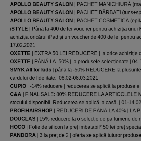
APOLLO BEAUTY SALON
| PACHET MANICHIURĂ (manich
APOLLO BEAUTY SALON
| PACHET BĂRBAȚI (tuns+spălat
APOLLO BEAUTY SALON
| PACHET COSMETICĂ (epilat t
iSTYLE
| Până la 400 de lei voucher pentru achiziția unui 
achiziția oricărui iPad și un voucher de 400 de lei pentru a
17.02.2021
OXETTE
| EXTRA 50 LEI REDUCERE | la orice achiziție de 
OXETTE
| PÂNĂ LA -50% | la produsele selecționate | 04-
SMYK All for kids
| până la -50% REDUCERE la plusurile se
cardului de fidelitate.| 08.02-08.03.2021
CUPIO
| -14% reducere | reducerea se aplică la produsele 
C&A
| FINAL SALE: 80% REDUCERE LA ARTICOLELE MARCATE 
stocului disponibil. Reducerea se aplică la casă. | 01-14.0
PROFIHAIRSHOP
| REDUCERI DE PÂNĂ LA 40% | LA 
DOUGLAS
| 15% reducere la o selecție de parfumerie de m
HOCO
| Folie de silicon la preț imbatabil* 50 lei preț spec
PANDORA
| 3 la preț de 2 | oferta se aplică tuturor produs