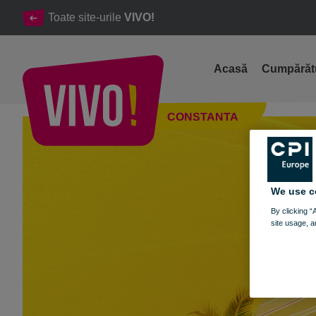
Toate site-urile
VIVO!
Acasă
Cumpărăt
SUMMER STYLE ÎN LUMEA VIVO!
CONSTANTA
Constanta
We use c
By clicking “
site usage, a