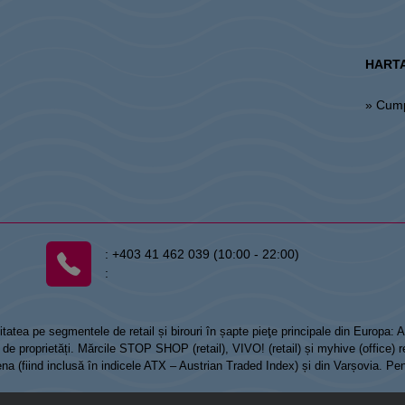
HARTA
» Cum
:
+403 41 462 039 (10:00 - 22:00)
:
tatea pe segmentele de retail și birouri în șapte pieţe principale din Europa:
 proprietăți. Mărcile STOP SHOP (retail), VIVO! (retail) și myhive (office) re
Viena (fiind inclusă în indicele ATX – Austrian Traded Index) și din Varșovia. Pe