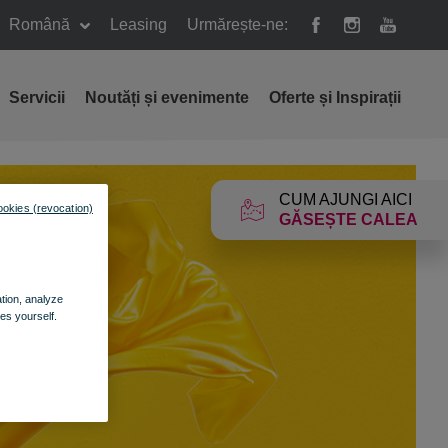
Română
Leasing
Urmărește-ne:
Servicii
Noutăți și evenimente
Oferte și Inspirații
CUM AJUNGI AICI
ookies (revocation)
GĂSEȘTE CALEA
ation, analyze
es yourself.