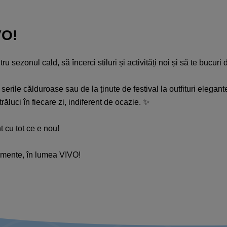
VO!
 sezonul cald, să încerci stiluri și activități noi și să te bucuri
 serile călduroase sau de la ținute de festival la outfituri elega
răluci în fiecare zi, indiferent de ocazie. ✨
t cu tot ce e nou!
nimente, în lumea VIVO!