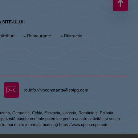
 SITE-ULUI:
părături
» Restaurante
» Distracție
ro.info.vivoconstanta@cpipg.com
 Austria, Germania, Cehia, Slovacia, Ungaria, România și Polonia.
prezintă puncte centrale puternice pentru aceste activități și susțin
ntru mai multe informații accesați:
https://www.cpi-europe.com