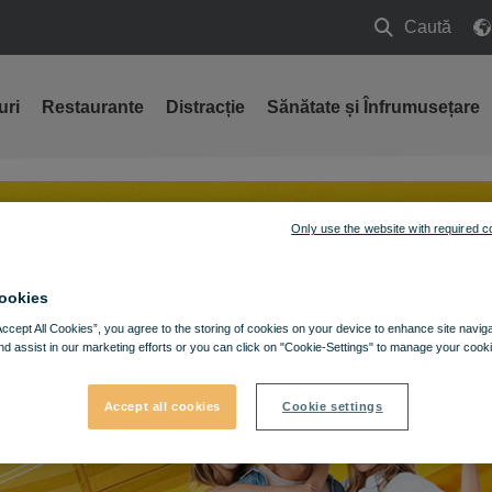
Caută
Caută
uri
Restaurante
Distracție
Sănătate și Înfrumusețare
Only use the website with required c
ookies
Accept All Cookies”, you agree to the storing of cookies on your device to enhance site navig
nd assist in our marketing efforts or you can click on "Cookie-Settings" to manage your cooki
Accept all cookies
Cookie settings