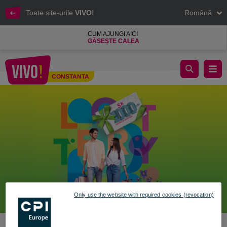
Toate site-urile
VIVO!
Română
CUM AJUNGI AICI
GĂSEȘTE CALEA
🐰 Shopping cu premii în stilul tău!​
CONSTANTA
Constanta
Only use the website with required cookies (revocation)