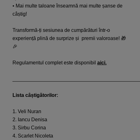
• Mai multe taloane înseamnă mai multe șanse de
câștig!​
Transformă-ți sesiunea de cumpărături într-o
experiență plină de surprize și ​ premii valoroase! 🎁
🎉​​
Regulamentul complet este disponibil
aici.
_____________________________________________
Lista câștigătorilor:
1. Veli Nuran
2. Iancu Denisa
3. Sirbu Corina
4. Scarlet Nicoleta