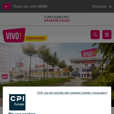
Toate site-urile
VIVO!
Română
CUM AJUNGI AICI
GĂSEȘTE CALEA
SĂRBĂTORI PASCALE 2021 - PROGRAM SPECIAL
CONSTANTA
Constanta
Only use the website with required cookies (revocation)
We use cookies