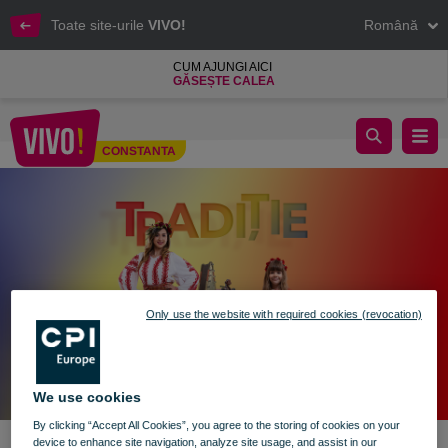
Toate site-urile
VIVO!
Română
CUM AJUNGI AICI
GĂSEȘTE CALEA
Sărbătorește Unirea cu dans și cântec!
CONSTANTA
Constanta
Only use the website with required cookies (revocation)
We use cookies
By clicking “Accept All Cookies”, you agree to the storing of cookies on your
device to enhance site navigation, analyze site usage, and assist in our