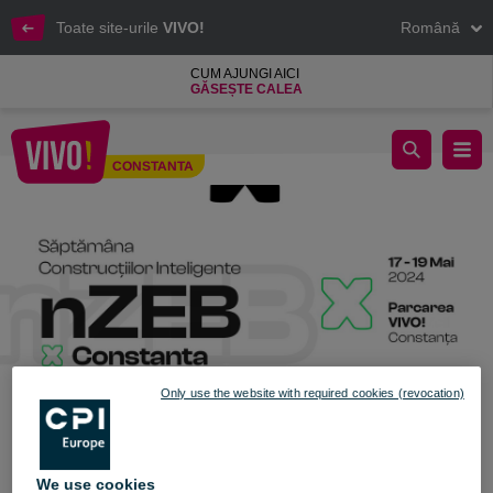
Toate site-urile
VIVO!
Română
CUM AJUNGI AICI
GĂSEȘTE CALEA
Săptămâna nZEB la VIVO! Constanța
CONSTANTA
Constanta
Only use the website with required cookies (revocation)
We use cookies