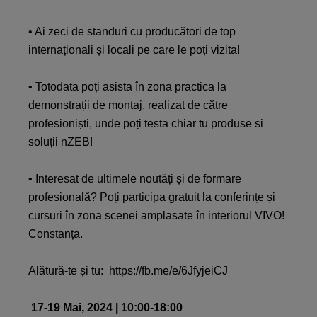
• Ai zeci de standuri cu producători de top
internaționali și locali pe care le poți vizita!
• Totodata poți asista în zona practica la
demonstrații de montaj, realizat de către
profesioniști, unde poți testa chiar tu produse si
soluții nZEB!
• Interesat de ultimele noutăți și de formare
profesională? Poți participa gratuit la conferințe și
cursuri în zona scenei amplasate în interiorul VIVO!
Constanța.
Alătură-te și tu:
https://fb.me/e/6JfyjeiCJ
17-19 Mai, 2024 | 10:00-18:00