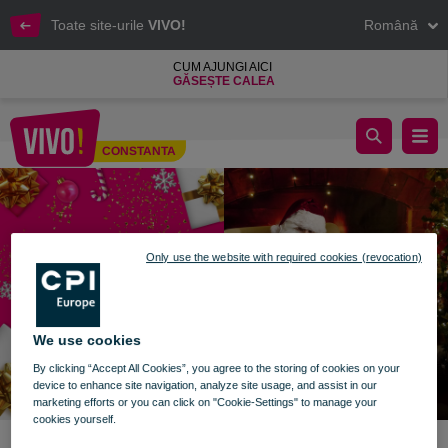
Toate site-urile
VIVO!
Română
CUM AJUNGI AICI
GĂSEȘTE CALEA
Povești cu Moș Crăciun
CONSTANTA
Constanta
Only use the website with required cookies (revocation)
We use cookies
By clicking “Accept All Cookies”, you agree to the storing of cookies on your
device to enhance site navigation, analyze site usage, and assist in our
marketing efforts or you can click on "Cookie-Settings" to manage your
cookies yourself.