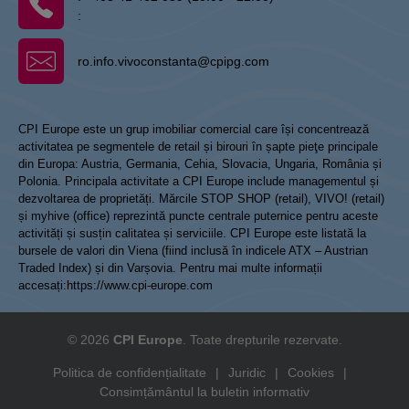
:
ro.info.vivoconstanta@cpipg.com
CPI Europe este un grup imobiliar comercial care își concentrează
activitatea pe segmentele de retail și birouri în șapte pieţe principale
din Europa: Austria, Germania, Cehia, Slovacia, Ungaria, România și
Polonia. Principala activitate a CPI Europe include managementul și
dezvoltarea de proprietăți. Mărcile STOP SHOP (retail), VIVO! (retail)
și myhive (office) reprezintă puncte centrale puternice pentru aceste
activități și susțin calitatea și serviciile. CPI Europe este listată la
bursele de valori din Viena (fiind inclusă în indicele ATX – Austrian
Traded Index) și din Varșovia. Pentru mai multe informații
accesați:
https://www.cpi-europe.com
© 2026
CPI Europe
. Toate drepturile rezervate.
Politica de confidențialitate
|
Juridic
|
Cookies
|
Consimțământul la buletin informativ