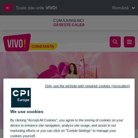
Toate site-urile
VIVO!
Română
CUM AJUNGI AICI
GĂSEȘTE CALEA
Lumea mărțișoarelor la VIVO!
CONSTANTA
Constanta
Only use the website with required cookies (revocation)
We use cookies
By clicking “Accept All Cookies”, you agree to the storing of cookies on your
device to enhance site navigation, analyze site usage, and assist in our
marketing efforts or you can click on "Cookie-Settings" to manage your
cookies yourself.