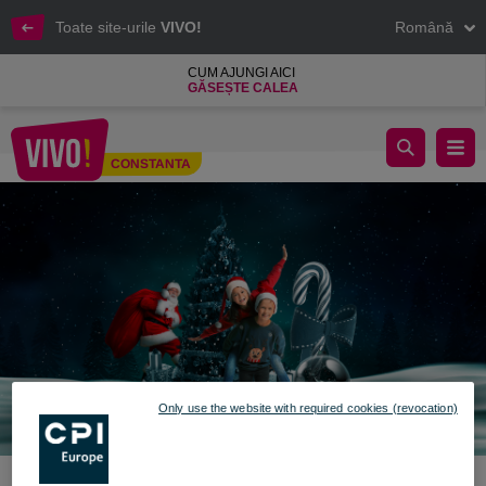
Toate site-urile
VIVO!
Română
CUM AJUNGI AICI
GĂSEȘTE CALEA
Lumea magică a lui Moș Crăciun
CONSTANTA
Constanta
Only use the website with required cookies (revocation)