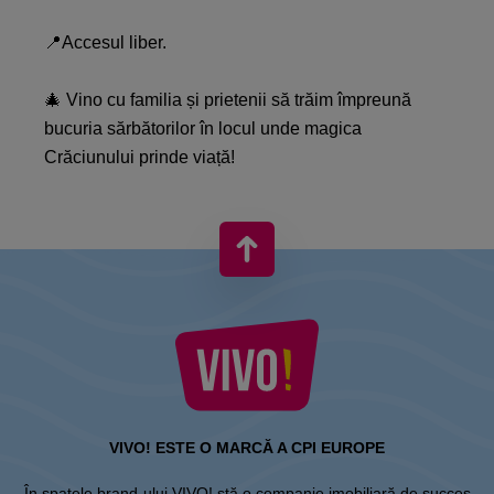
📍Accesul liber.​
🎄 Vino cu familia și prietenii să trăim împreună
bucuria sărbătorilor în locul unde magica
Crăciunului prinde viață!
VIVO! ESTE O MARCĂ A CPI EUROPE
În spatele brand-ului VIVO! stă o companie imobiliară de succes