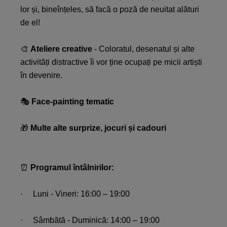
lor și, bineînțeles, să facă o poză de neuitat alături
de el!​
🎨
Ateliere creative
- Coloratul, desenatul și alte
activități distractive îi vor ține ocupați pe micii artiști
în devenire.​
🎭
Face-painting tematic
🎁
Multe alte surprize, jocuri și cadouri​
⏰
Programul întâlnirilor:​
· Luni - Vineri: 16:00 – 19:00​
· Sâmbătă - Duminică: 14:00 – 19:00​