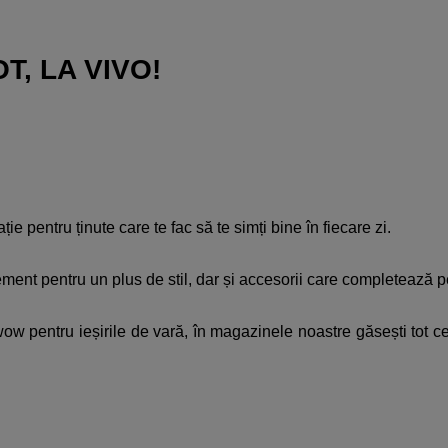
, LA VIVO!​
e pentru ținute care te fac să te simți bine în fiecare zi. ​
atement pentru un plus de stil, dar și accesorii care completează p
e wow pentru ieșirile de vară, în magazinele noastre găsești tot 