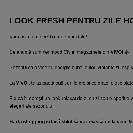
LOOK FRESH PENTRU ZILE HOT
Vara asta, dă refresh garderobei tale! ​
Se anunță summer mood ON în magazinele din
VIVO!
☀️​
Sezonul cald vine cu energie bună, culori vibrante și inspirați
La
VIVO!
, te așteaptă outfit-uri lejere și colorate, piese st
Fie că îți dorești un look relaxat de zi cu zi sau o apariți
alegeri ale sezonului.​
Hai la shopping și lasă stilul să vorbească de la sine. ✨