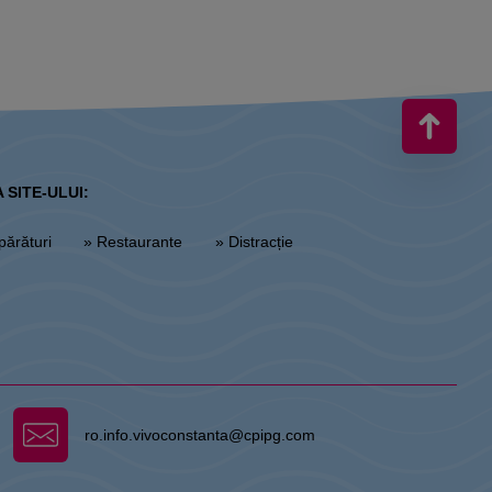
 SITE-ULUI:
părături
» Restaurante
» Distracție
ro.info.vivoconstanta@cpipg.com