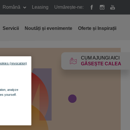
Română
Leasing
Urmărește-ne:
Servicii
Noutăți și evenimente
Oferte și Inspirații
CUM AJUNGI AICI
GĂSEȘTE CALEA
ookies (revocation)
ation, analyze
es yourself.