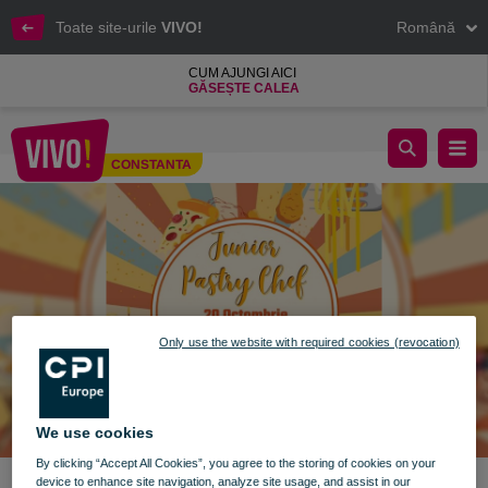
Toate site-urile
VIVO!
Română
CUM AJUNGI AICI
GĂSEȘTE CALEA
Junior Pastry Chef - prima ediție
CONSTANTA
Constanta
Only use the website with required cookies (revocation)
We use cookies
By clicking “Accept All Cookies”, you agree to the storing of cookies on your
device to enhance site navigation, analyze site usage, and assist in our