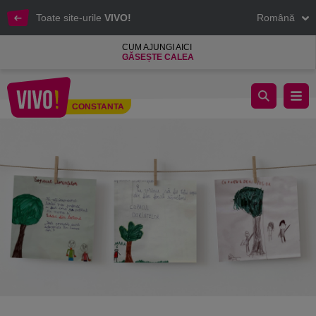
Toate site-urile
VIVO!
Română
CUM AJUNGI AICI
GĂSEȘTE CALEA
Împreună facem bine
CONSTANTA
Constanta