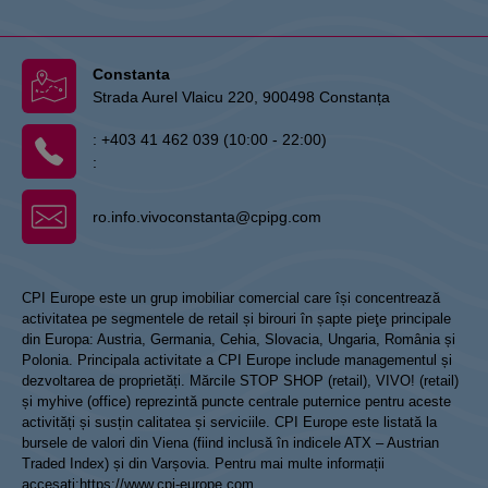
Constanta
Strada Aurel Vlaicu 220, 900498 Constanța
:
+403 41 462 039 (10:00 - 22:00)
:
ro.info.vivoconstanta@cpipg.com
CPI Europe este un grup imobiliar comercial care își concentrează
activitatea pe segmentele de retail și birouri în șapte pieţe principale
din Europa: Austria, Germania, Cehia, Slovacia, Ungaria, România și
Polonia. Principala activitate a CPI Europe include managementul și
dezvoltarea de proprietăți. Mărcile STOP SHOP (retail), VIVO! (retail)
și myhive (office) reprezintă puncte centrale puternice pentru aceste
activități și susțin calitatea și serviciile. CPI Europe este listată la
bursele de valori din Viena (fiind inclusă în indicele ATX – Austrian
Traded Index) și din Varșovia. Pentru mai multe informații
accesați:
https://www.cpi-europe.com