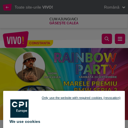
Toate site-urile
VIVO!
Română
CUM AJUNGI AICI
GĂSEȘTE CALEA
GAME WORLD: Petreceri și premii în fiecare sâmbătă
CONSTANTA
Constanta
Only use the website with required cookies (revocation)
We use cookies