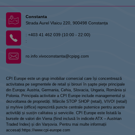
Constanta
Strada Aurel Vlaicu 220, 900498 Constanța
:
+403 41 462 039 (10:00 - 22:00)
:
ro.info.vivoconstanta@cpipg.com
CPI Europe este un grup imobiliar comercial care își concentrează
activitatea pe segmentele de retail și birouri în șapte pieţe principale
din Europa: Austria, Germania, Cehia, Slovacia, Ungaria, România și
Polonia. Principala activitate a CPI Europe include managementul și
dezvoltarea de proprietăți. Mărcile STOP SHOP (retail), VIVO! (retail)
și myhive (office) reprezintă puncte centrale puternice pentru aceste
activități și susțin calitatea și serviciile. CPI Europe este listată la
bursele de valori din Viena (fiind inclusă în indicele ATX – Austrian
Traded Index) și din Varșovia. Pentru mai multe informații
accesați:
https://www.cpi-europe.com