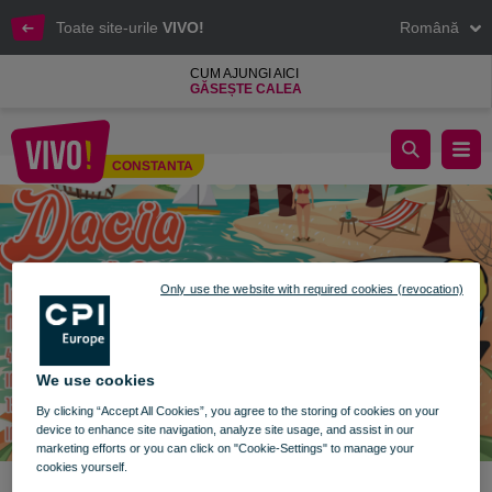
Toate site-urile
VIVO!
Română
CUM AJUNGI AICI
GĂSEȘTE CALEA
Expoziție DACIA CLASIC în VIVO! Constanța
CONSTANTA
Constanta
Only use the website with required cookies (revocation)
We use cookies
By clicking “Accept All Cookies”, you agree to the storing of cookies on your
device to enhance site navigation, analyze site usage, and assist in our
marketing efforts or you can click on "Cookie-Settings" to manage your
cookies yourself.