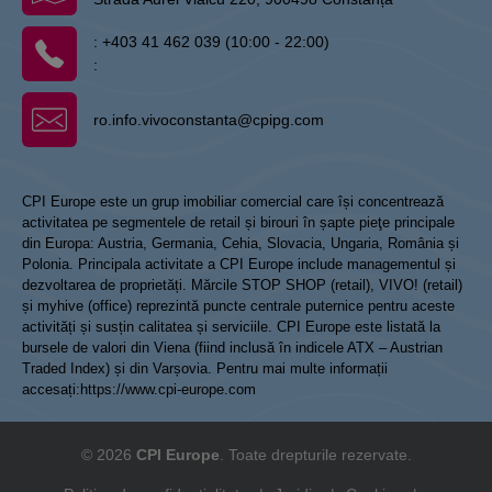
:
+403 41 462 039 (10:00 - 22:00)
:
ro.info.vivoconstanta@cpipg.com
CPI Europe este un grup imobiliar comercial care își concentrează
activitatea pe segmentele de retail și birouri în șapte pieţe principale
din Europa: Austria, Germania, Cehia, Slovacia, Ungaria, România și
Polonia. Principala activitate a CPI Europe include managementul și
dezvoltarea de proprietăți. Mărcile STOP SHOP (retail), VIVO! (retail)
și myhive (office) reprezintă puncte centrale puternice pentru aceste
activități și susțin calitatea și serviciile. CPI Europe este listată la
bursele de valori din Viena (fiind inclusă în indicele ATX – Austrian
Traded Index) și din Varșovia. Pentru mai multe informații
accesați:
https://www.cpi-europe.com
© 2026
CPI Europe
. Toate drepturile rezervate.