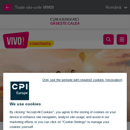
Toate site-urile
VIVO!
Română
CUM AJUNGI AICI
GĂSEȘTE CALEA
Descoperă colecțiile toamnei la VIVO!
CONSTANTA
Constanta
Only use the website with required cookies (revocation)
We use cookies
By clicking “Accept All Cookies”, you agree to the storing of cookies on your
device to enhance site navigation, analyze site usage, and assist in our
marketing efforts or you can click on "Cookie-Settings" to manage your
cookies yourself.