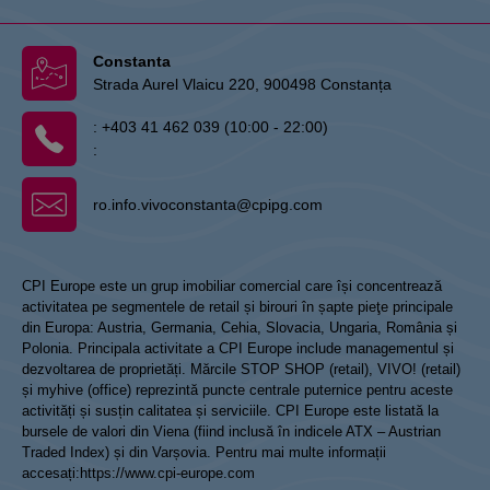
Constanta
Strada Aurel Vlaicu 220, 900498 Constanța
:
+403 41 462 039 (10:00 - 22:00)
:
ro.info.vivoconstanta@cpipg.com
CPI Europe este un grup imobiliar comercial care își concentrează
activitatea pe segmentele de retail și birouri în șapte pieţe principale
din Europa: Austria, Germania, Cehia, Slovacia, Ungaria, România și
Polonia. Principala activitate a CPI Europe include managementul și
dezvoltarea de proprietăți. Mărcile STOP SHOP (retail), VIVO! (retail)
și myhive (office) reprezintă puncte centrale puternice pentru aceste
activități și susțin calitatea și serviciile. CPI Europe este listată la
bursele de valori din Viena (fiind inclusă în indicele ATX – Austrian
Traded Index) și din Varșovia. Pentru mai multe informații
accesați:
https://www.cpi-europe.com