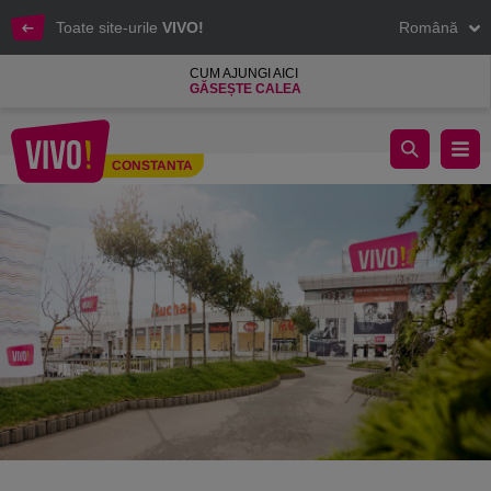
Toate site-urile
VIVO!
Română
CUM AJUNGI AICI
GĂSEȘTE CALEA
DESCOPERĂ COLECȚIILE NOI DIN VIVO!
CONSTANTA
Constanta