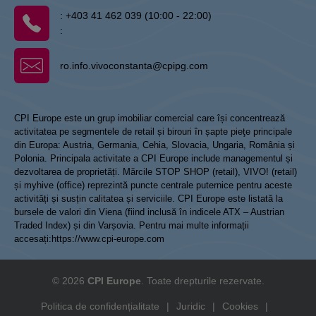
:
+403 41 462 039 (10:00 - 22:00)
:
ro.info.vivoconstanta@cpipg.com
CPI Europe este un grup imobiliar comercial care își concentrează
activitatea pe segmentele de retail și birouri în șapte pieţe principale
din Europa: Austria, Germania, Cehia, Slovacia, Ungaria, România și
Polonia. Principala activitate a CPI Europe include managementul și
dezvoltarea de proprietăți. Mărcile STOP SHOP (retail), VIVO! (retail)
și myhive (office) reprezintă puncte centrale puternice pentru aceste
activități și susțin calitatea și serviciile. CPI Europe este listată la
bursele de valori din Viena (fiind inclusă în indicele ATX – Austrian
Traded Index) și din Varșovia. Pentru mai multe informații
accesați:
https://www.cpi-europe.com
© 2026
CPI Europe
. Toate drepturile rezervate.
Politica de confidențialitate
|
Juridic
|
Cookies
|