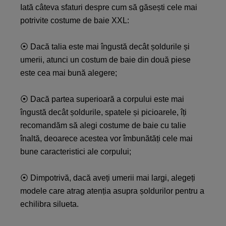
Iată câteva sfaturi despre cum să găsești cele mai
potrivite costume de baie XXL:
⦿ Dacă talia este mai îngustă decât șoldurile și
umerii, atunci un costum de baie din două piese
este cea mai bună alegere;
⦿ Dacă partea superioară a corpului este mai
îngustă decât șoldurile, spatele și picioarele, îți
recomandăm să alegi costume de baie cu talie
înaltă, deoarece acestea vor îmbunătăți cele mai
bune caracteristici ale corpului;
⦿ Dimpotrivă, dacă aveți umerii mai largi, alegeți
modele care atrag atenția asupra șoldurilor pentru a
echilibra silueta.