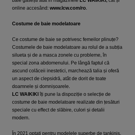
baie găsești atât în magazinele
LC WAIKIKI,
cât și
online accesând:
www.lcw.com/ro
.
Costume de baie modelatoare
Ce costume de baie se potrivesc femeilor plinuțe?
Costumele de baie modelatoare au rolul de a subția
silueta și de a masca zonele cu probleme, în
special zona abdomenului. Pe lângă faptul că
ascund colăceii inestetici, marchează talia și oferă
un aspect de clepsidră, atât de dorit de toate
doamnele și domnișoarele.
LC WAIKIKI
îți pune la dispoziție o selecție de
costume de baie modelatoare realizate din țesături
speciale cu effect de slăbire, culori și detalii
modern.
În 2021 optați pentru modelele superbe de tankinis,