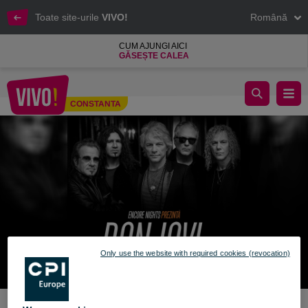
Toate site-urile
VIVO!
Română
CUM AJUNGI AICI
GĂSEȘTE CALEA
invitatie dubla bon jovi cinema city vivo constanta
CONSTANTA
Constanta
Only use the website with required cookies (revocation)