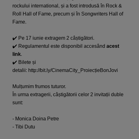
rockului international, și a fost introdusă în Rock &
Roll Hall of Fame, precum și în Songwriters Hall of
Fame.
✔️ Pe 17 iunie extragem 2 câștigători.
✔️ Regulamentul este disponibil accesând
acest
link
.
✔️ Bilete și
detalii:
http://bit.ly/CinemaCity_ProiecțieBonJovi
Mulțumim frumos tuturor.
În urma extragerii, câștigătorii celor 2 invitații duble
sunt:
- Monica Doina Petre
- Tibi Dutu