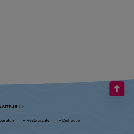
 SITE-ULUI:
părături
» Restaurante
» Distracție