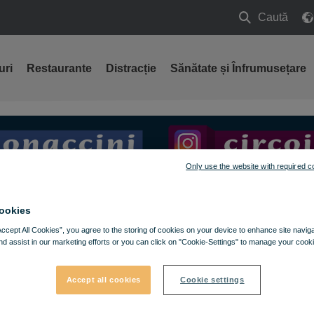
Caută
Caută
uri
Restaurante
Distracție
Sănătate și Înfrumusețare
Only use the website with required c
ookies
Accept All Cookies”, you agree to the storing of cookies on your device to enhance site navig
nd assist in our marketing efforts or you can click on "Cookie-Settings" to manage your cooki
Accept all cookies
Cookie settings