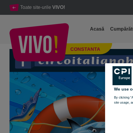
Toate site-urile
VIVO!
Acasă
Cumpărăt
Circo Acquatico Bonaccini - Aqua Show
CONSTANTA
Constanta
We use c
By clicking “
site usage, a