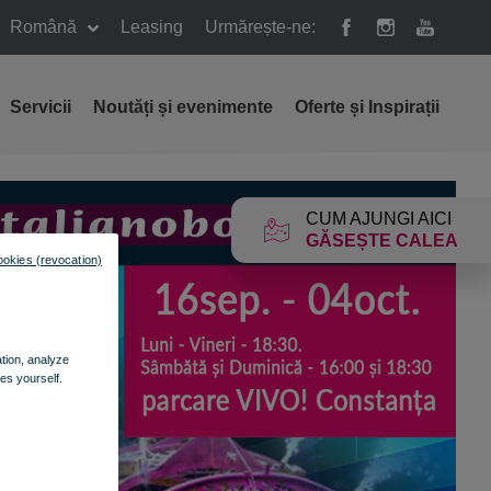
Română
Leasing
Urmărește-ne:
Servicii
Noutăți și evenimente
Oferte și Inspirații
CUM AJUNGI AICI
GĂSEȘTE CALEA
ookies (revocation)
ation, analyze
es yourself.