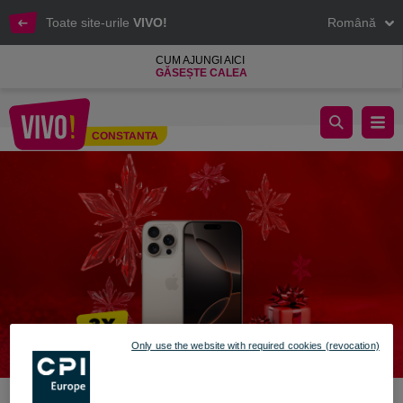
Toate site-urile
VIVO!
Română
CUM AJUNGI AICI
GĂSEȘTE CALEA
✨ Câștigă premii magice în lumea VIVO! ✨
CONSTANTA
Constanta
Only use the website with required cookies (revocation)