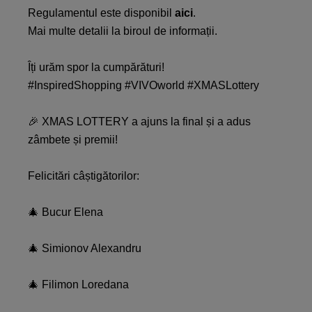
Regulamentul
este
disponibil
aici
.
Mai
multe
detalii
la
biroul
de
informații
.
Îți
urăm
spor
la
cumpărături
!
#InspiredShopping #VIVOworld #XMASLottery
🎉 XMAS LOTTERY a ajuns la final și a adus
zâmbete și premii!
Felicitări câștigătorilor:
🎄 Bucur Elena
🎄 Simionov Alexandru
🎄 Filimon Loredana