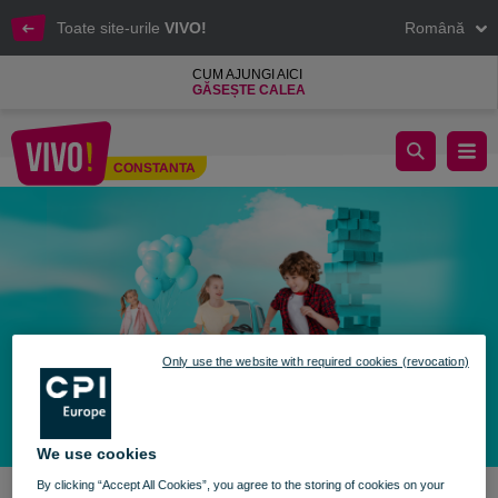
Toate site-urile
VIVO!
Română
CUM AJUNGI AICI
GĂSEȘTE CALEA
Bucurie și copilărie în lumea VIVO!
CONSTANTA
Constanta
Only use the website with required cookies (revocation)
We use cookies
By clicking “Accept All Cookies”, you agree to the storing of cookies on your