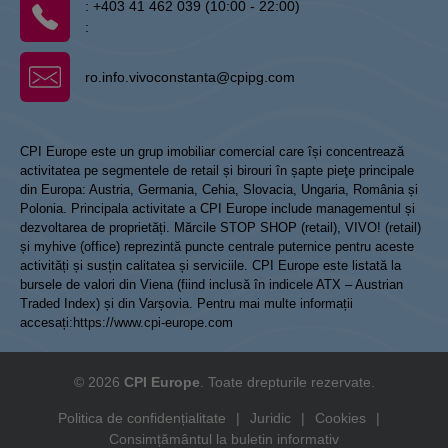
:
+403 41 462 039 (10:00 - 22:00)
:
ro.info.vivoconstanta@cpipg.com
CPI Europe este un grup imobiliar comercial care își concentrează
activitatea pe segmentele de retail și birouri în șapte pieţe principale
din Europa: Austria, Germania, Cehia, Slovacia, Ungaria, România și
Polonia. Principala activitate a CPI Europe include managementul și
dezvoltarea de proprietăți. Mărcile STOP SHOP (retail), VIVO! (retail)
și myhive (office) reprezintă puncte centrale puternice pentru aceste
activități și susțin calitatea și serviciile. CPI Europe este listată la
bursele de valori din Viena (fiind inclusă în indicele ATX – Austrian
Traded Index) și din Varșovia. Pentru mai multe informații
accesați:
https://www.cpi-europe.com
© 2026
CPI Europe
. Toate drepturile rezervate.
Politica de confidențialitate
|
Juridic
|
Cookies
|
Consimțământul la buletin informativ