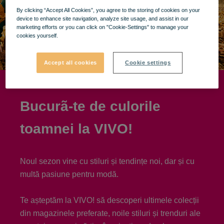
By clicking “Accept All Cookies”, you agree to the storing of cookies on your
device to enhance site navigation, analyze site usage, and assist in our
marketing efforts or you can click on "Cookie-Settings" to manage your
cookies yourself.
Accept all cookies
Cookie settings
Bucurã-te de culorile
toamnei la VIVO!
Noul sezon vine cu stiluri și tendințe noi, dar și cu
multă pasiune pentru modă.
Te așteptăm la VIVO! să descoperi ultimele colecții
din magazinele preferate, noile stiluri și trenduri ale