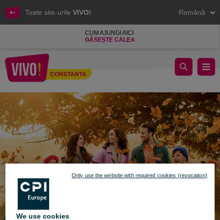
Toate site-urile
VIVO!
Română
CUM AJUNGI AICI
GĂSEȘTE CALEA
Bucurã-te de culorile toamnei la VIVO!
CONSTANTA
Constanta
Only use the website with required cookies (revocation)
We use cookies