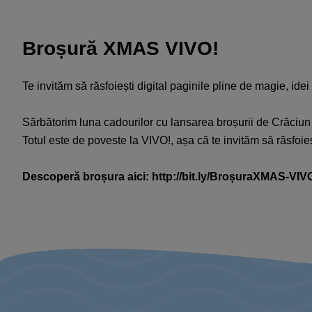
Broșură XMAS VIVO!
Te invităm să răsfoiești digital paginile pline de magie, ide
Sărbătorim luna cadourilor cu lansarea broșurii de Crăciu
Totul este de poveste la VIVO!, așa că te invităm să răsfoieș
Descoperă broșura aici:
http://bit.ly/BroșuraXMAS-
VIV