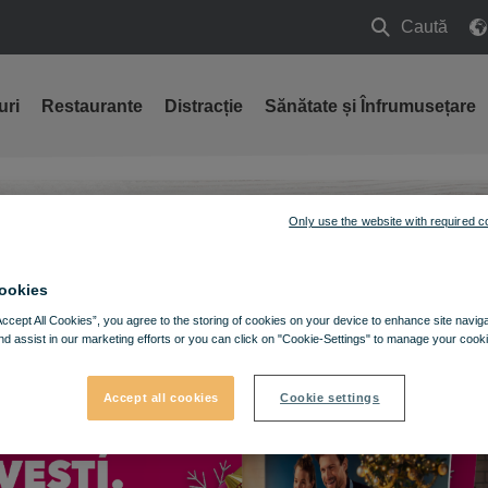
Caută
Caută
uri
Restaurante
Distracție
Sănătate și Înfrumusețare
Only use the website with required c
ookies
Accept All Cookies”, you agree to the storing of cookies on your device to enhance site navig
nd assist in our marketing efforts or you can click on "Cookie-Settings" to manage your cooki
Accept all cookies
Cookie settings