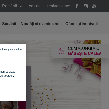
Română
Leasing
Urmărește-ne:
Servicii
Noutăți și evenimente
Oferte și Inspirații
CUM AJUNGI AICI
ookies (revocation)
GĂSEȘTE CALEA
ation, analyze
es yourself.