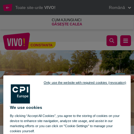
Toate site-urile
VIVO!
Română
CUM AJUNGI AICI
GĂSEȘTE CALEA
Back to school la VIVO!
CONSTANTA
Constanta
Only use the website with required cookies (revocation)
We use cookies
By clicking “Accept All Cookies”, you agree to the storing of cookies on your
device to enhance site navigation, analyze site usage, and assist in our
marketing efforts or you can click on "Cookie-Settings" to manage your
cookies yourself.