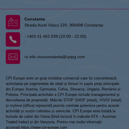
Constanta
Strada Aurel Vlaicu 220, 900498 Constanța
:
+403 41 462 039 (10:00 - 22:00)
:
ro.info.vivoconstanta@cpipg.com
CPI Europe este un grup imobiliar comercial care își concentrează
activitatea pe segmentele de retail și birouri în șapte pieţe principale
din Europa: Austria, Germania, Cehia, Slovacia, Ungaria, România și
Polonia. Principala activitate a CPI Europe include managementul și
dezvoltarea de proprietăți. Mărcile STOP SHOP (retail), VIVO! (retail)
și myhive (office) reprezintă puncte centrale puternice pentru aceste
activități și susțin calitatea și serviciile. CPI Europe este listată la
bursele de valori din Viena (fiind inclusă în indicele ATX – Austrian
Traded Index) și din Varșovia. Pentru mai multe informații
accesați:
https://www.cpi-europe.com