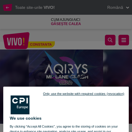
Toate site-urile
VIVO!
Română
CUM AJUNGI AICI
GĂSEȘTE CALEA
Aqirys Midlane Clash – League of Legends 1v1
CONSTANTA
Constanta
Only use the website with required cookies (revocation)
We use cookies
By clicking “Accept All Cookies”, you agree to the storing of cookies on your
device to enhance site navigation, analyze site usage, and assist in our