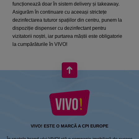
funcționează doar în sistem delivery și takeaway.
Asigurăm în continuare cu aceeași strictețe
dezinfectarea tuturor spațiilor din centru, punem la
dispoziție dispenser cu dezinfectant pentru
vizitatorii noștri, iar purtarea măștii este obligatorie
la cumpărăturile în VIVO!
VIVO! ESTE O MARCĂ A CPI EUROPE
În spatele brand-ului VIVO! stă o companie imobiliară de succes