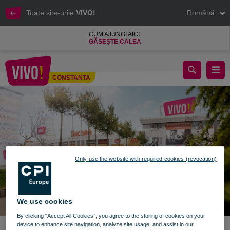
Toate site-urile
VIVO!
Română
CUM AJUNGI AICI
GĂSEȘTE CALEA
Anunț - 28 martie 2021
CONSTANTA
Constanta
Only use the website with required cookies (revocation)
We use cookies
By clicking “Accept All Cookies”, you agree to the storing of cookies on your
device to enhance site navigation, analyze site usage, and assist in our