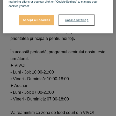
marketing efforts or you can click on "Cookie-Settings" to manage your
cookies yourself.
Dragi clienți și angajați ai centrului comercial VIVO!
Constanța,
Accept all cookies
Cookie settings
E important să acordăm în continuare o atenție
sporită și să facem din siguranță și prevenție
prioritatea principală pentru noi toți.
În această perioadă, programul centrului nostru este
următorul:
⮞ VIVO!
• Luni - Joi: 10:00-21:00
• Vineri - Duminică: 10:00-18:00
⮞ Auchan
• Luni - Joi: 07:00-21:00
• Vineri - Duminică: 07:00-18:00
Vă reamintim că zona de food court din VIVO!