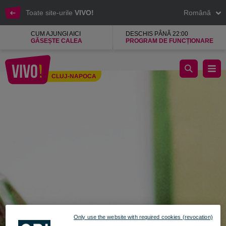
Toate site-urile
VIVO!
Română
CUM AJUNGI AICI
DESCHIS PÂNĂ 22:00
GĂSEȘTE CALEA
PROGRAM DE FUNCȚIONARE
Wild, ustensile din otel inoxidabil
CLUJ-NAPOCA
Cluj-Napoca
Only use the website with required cookies (revocation)