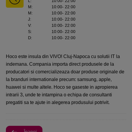
L
:
10:00
- 22:00
M
:
10:00
- 22:00
M
:
10:00
- 22:00
J
:
10:00
- 22:00
V
:
10:00
- 22:00
S
:
10:00
- 22:00
D
:
10:00
- 22:00
Hoco este insula din VIVO! Cluj-Napoca cu solutii IT la
indemana. Compania importa direct produsele de la
producatori si comercializeaza doar produse originale de
la branduri internationale precum: samsung, apple,
huawei si multe altele. Hoco se gaseste in apropierea
intrarii 3, unde te intampina o echipa de consultanti
pregatiti sa te ajute in alegerea produsului potrivit.
Înapoi