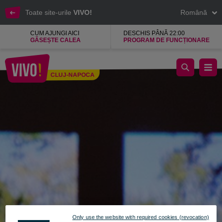
Toate site-urile
VIVO!
Română
CUM AJUNGI AICI
DESCHIS PÂNĂ 22:00
GĂSEȘTE CALEA
PROGRAM DE FUNCȚIONARE
HOCO, magazin de accesorii digitale
CLUJ-NAPOCA
Cluj-Napoca
Only use the website with required cookies (revocation)