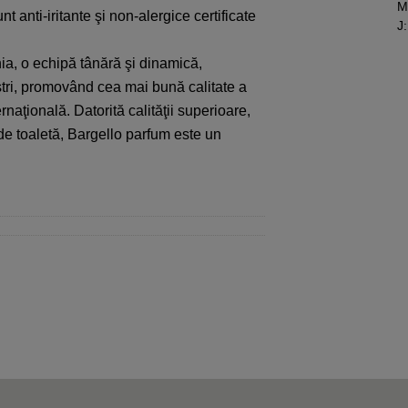
M
anti-iritante şi non-alergice certificate
J
:
a, o echipă tânără şi dinamică,
ştri, promovând cea mai bună calitate a
naţională. Datorită calităţii superioare,
 de toaletă, Bargello parfum este un