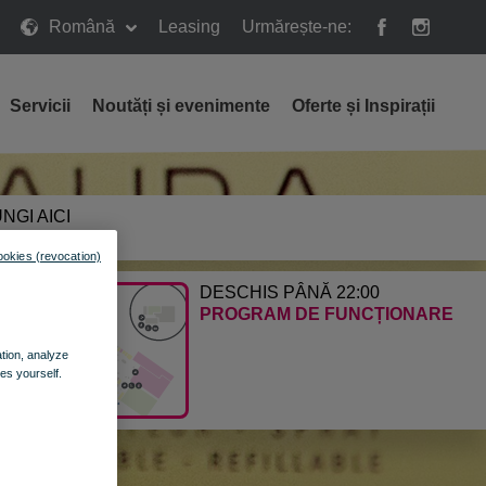
Română
Leasing
Urmărește-ne:
Servicii
Noutăți și evenimente
Oferte și Inspirații
NGI AICI
E CALEA
ookies (revocation)
DESCHIS PÂNĂ 22:00
PROGRAM DE FUNCȚIONARE
ation, analyze
es yourself.