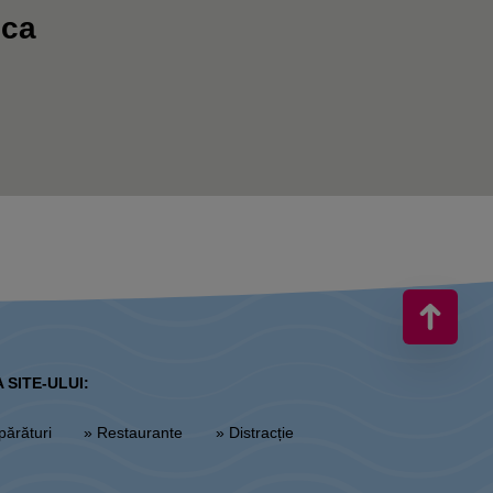
oca
 SITE-ULUI:
părături
» Restaurante
» Distracție