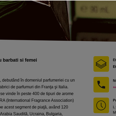
 barbati si femei
E
E
a, debutând în domeniul parfumeriei cu un
N
brici de parfumuri din Franţa şi Italia.
+
 se vinde în peste 400 de tipuri de arome
IFRA (International Fragrance Association)
P
a pe acest segment de piaţă, având 120
L
:
M
Arabia Saudită, Ucraina, Bulgaria,