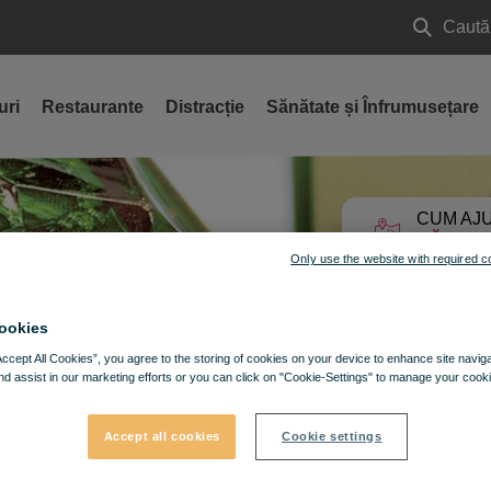
Caută
Caută
uri
Restaurante
Distracție
Sănătate și Înfrumusețare
CUM AJU
GĂSEȘT
Only use the website with required c
ookies
Accept All Cookies”, you agree to the storing of cookies on your device to enhance site navig
nd assist in our marketing efforts or you can click on "Cookie-Settings" to manage your cooki
Accept all cookies
Cookie settings