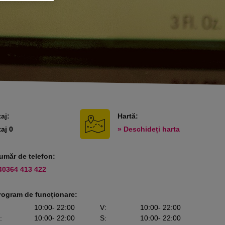
taj:
Hartă:
taj 0
» Deschideți harta
umăr de telefon:
40364 413 422
rogram de funcționare:
10:00
- 22:00
V
:
10:00
- 22:00
:
10:00
- 22:00
S
:
10:00
- 22:00