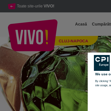
Toate site-urile
VIVO!
Acasă
Cumpărăt
Parfumuri de calitate pentru barbati si femei
CLUJ-NAPOCA
Cluj-Napoca
We use c
By clicking “
site usage, a