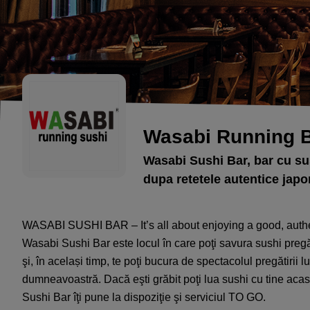
Wasabi Running 
Wasabi Sushi Bar, bar cu sus
dupa retetele autentice jap
WASABI SUSHI BAR – It’s all about enjoying a good, authe
Wasabi Sushi Bar este locul în care poţi savura sushi pregă
şi, în același timp, te poţi bucura de spectacolul pregătirii l
dumneavoastră. Dacă eşti grăbit poţi lua sushi cu tine aca
Sushi Bar îţi pune la dispoziţie şi serviciul TO GO.