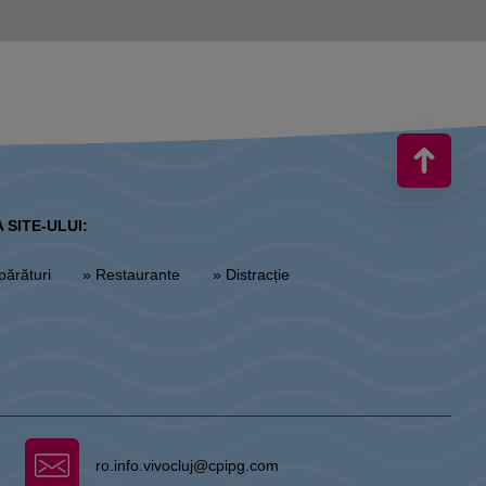
 SITE-ULUI:
părături
» Restaurante
» Distracție
ro.info.vivocluj@cpipg.com