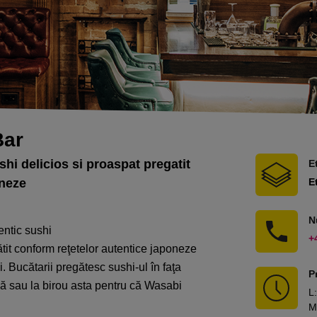
Bar
hi delicios si proaspat pregatit
E
oneze
E
N
ntic sushi
+
tit conform reţetelor autentice japoneze
ui. Bucătarii pregătesc sushi-ul în faţa
P
să sau la birou asta pentru că Wasabi
L
:
M