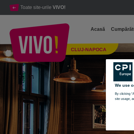
Toate site-urile
VIVO!
Acasă
Cumpărăt
Wasabi Sushi Bar, sushi autentic si delicios
CLUJ-NAPOCA
Cluj-Napoca
We use c
By clicking “
site usage, a