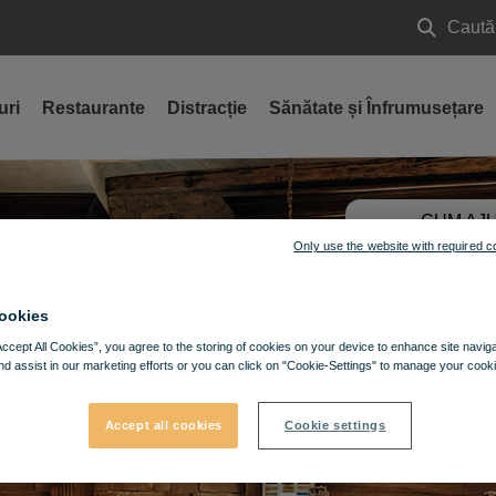
Caută
Caută
uri
Restaurante
Distracție
Sănătate și Înfrumusețare
CUM AJU
GĂSEȘT
Only use the website with required c
ookies
Accept All Cookies”, you agree to the storing of cookies on your device to enhance site navig
nd assist in our marketing efforts or you can click on "Cookie-Settings" to manage your cooki
Accept all cookies
Cookie settings