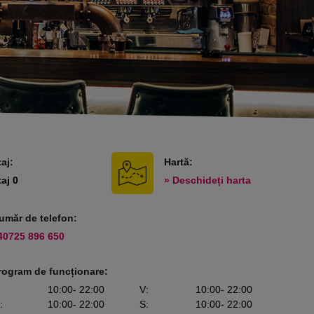
taj:
Hartă:
taj 0
» Deschideți harta
umăr de telefon:
40725 896 650
rogram de funcționare:
10:00
- 22:00
V
:
10:00
- 22:00
:
10:00
- 22:00
S
:
10:00
- 22:00