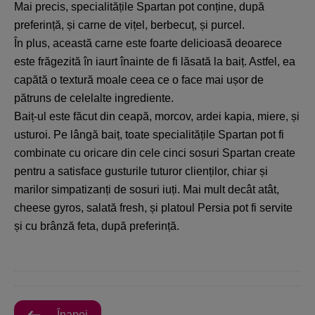
Mai precis, specialitățile Spartan pot conține, după
preferință, și carne de vițel, berbecuț, și purcel.
În plus, această carne este foarte delicioasă deoarece
este frăgezită în iaurt înainte de fi lăsată la baiț. Astfel, ea
capătă o textură moale ceea ce o face mai ușor de
pătruns de celelalte ingrediente.
Baiț-ul este făcut din ceapă, morcov, ardei kapia, miere, și
usturoi. Pe lângă baiț, toate specialitățile Spartan pot fi
combinate cu oricare din cele cinci sosuri Spartan create
pentru a satisface gusturile tuturor clienților, chiar și
marilor simpatizanți de sosuri iuți. Mai mult decât atât,
cheese gyros, salată fresh, și platoul Persia pot fi servite
și cu brânză feta, după preferință.
Înapoi