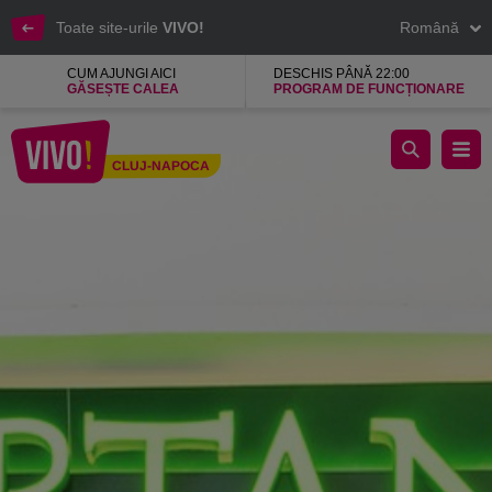
Toate site-urile
VIVO!
Română
CUM AJUNGI AICI
DESCHIS PÂNĂ 22:00
GĂSEȘTE CALEA
PROGRAM DE FUNCȚIONARE
Spartan, restaurant inspirat bucataria greceasca
CLUJ-NAPOCA
Cluj-Napoca