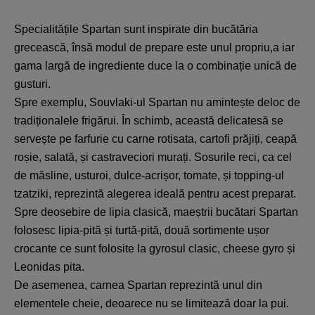
Specialitățile Spartan sunt inspirate din bucătăria
grecească, însă modul de prepare este unul propriu,a iar
gama largă de ingrediente duce la o combinație unică de
gusturi.
Spre exemplu, Souvlaki-ul Spartan nu amintește deloc de
tradiționalele frigărui. În schimb, această delicatesă se
servește pe farfurie cu carne rotisata, cartofi prăjiți, ceapă
roșie, salată, și castraveciori murați. Sosurile reci, ca cel
de măsline, usturoi, dulce-acrișor, tomate, și topping-ul
tzatziki, reprezintă alegerea ideală pentru acest preparat.
Spre deosebire de lipia clasică, maeștrii bucătari Spartan
folosesc lipia-pită și turtă-pită, două sortimente ușor
crocante ce sunt folosite la gyrosul clasic, cheese gyro și
Leonidas pita.
De asemenea, carnea Spartan reprezintă unul din
elementele cheie, deoarece nu se limitează doar la pui.