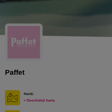
Paffet
Hartă:
» Deschideți harta