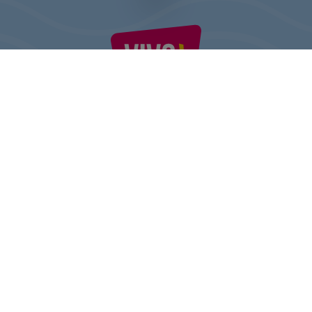
VIVO! ESTE O MARCĂ A CPI EUROPE
În spatele brand-ului VIVO! stă o companie imobiliară de succes
cu experiență extinsă în centre comerciale.
» Despre CPI Europe
» Despre VIVO!
HARTA SITE-ULUI:
» Cumpărături
» Distracție
» Restaurante