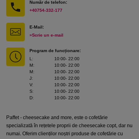
Număr de telefon:
+40754-332-177
E-Mail:
»Scrie un e-mail
Program de funcționare:
L
:
10:00
- 22:00
M
:
10:00
- 22:00
M
:
10:00
- 22:00
J
:
10:00
- 22:00
V
:
10:00
- 22:00
S
:
10:00
- 22:00
D
:
10:00
- 22:00
Paffet - cheesecake and more, este o cofetărie
specializată în rețetele proprii de cheesecake copt, dar nu
numai. Oferim clienților noștri produse de cofetărie cu