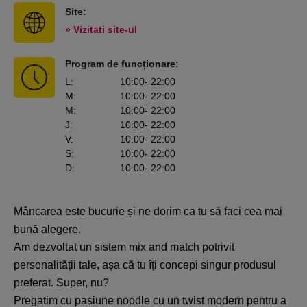
Site:
» Vizitati site-ul
Program de funcționare:
L
:
10:00
- 22:00
M
:
10:00
- 22:00
M
:
10:00
- 22:00
J
:
10:00
- 22:00
V
:
10:00
- 22:00
S
:
10:00
- 22:00
D
:
10:00
- 22:00
Mâncarea este bucurie și ne dorim ca tu să faci cea mai
bună alegere.
Am dezvoltat un sistem mix and match potrivit
personalității tale, așa că tu îți concepi singur produsul
preferat. Super, nu?
Pregatim cu pasiune noodle cu un twist modern pentru a