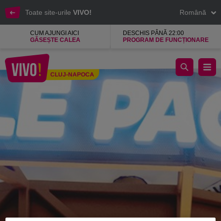
Toate site-urile
VIVO!
Română
CUM AJUNGI AICI
DESCHIS PÂNĂ 22:00
GĂSEȘTE CALEA
PROGRAM DE FUNCȚIONARE
Noodle Pack, restaurant cu mancare de calitate
CLUJ-NAPOCA
Cluj-Napoca