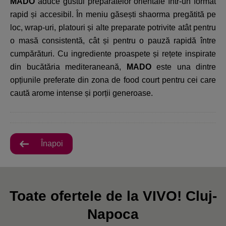
MADO
aduce gustul preparatelor orientale într-un format
rapid și accesibil. În meniu găsești shaorma pregătită pe
loc, wrap-uri, platouri și alte preparate potrivite atât pentru
o masă consistentă, cât și pentru o pauză rapidă între
cumpărături. Cu ingrediente proaspete și rețete inspirate
din bucătăria mediteraneană,
MADO
este una dintre
opțiunile preferate din zona de food court pentru cei care
caută arome intense și porții generoase.
Înapoi
Toate ofertele de la VIVO! Cluj-
Napoca