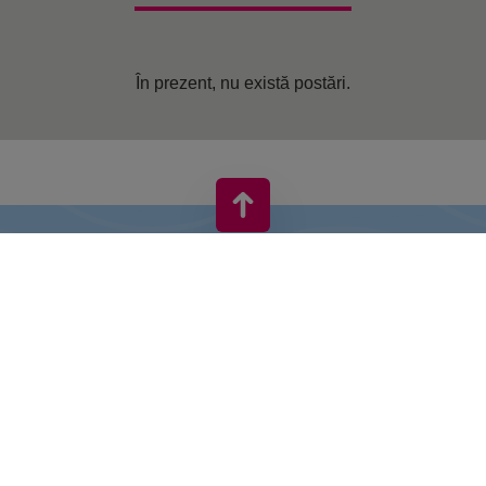
În prezent, nu există postări.
VIVO! ESTE O MARCĂ A CPI EUROPE
În spatele brand-ului VIVO! stă o companie imobiliară de succes
cu experiență extinsă în centre comerciale.