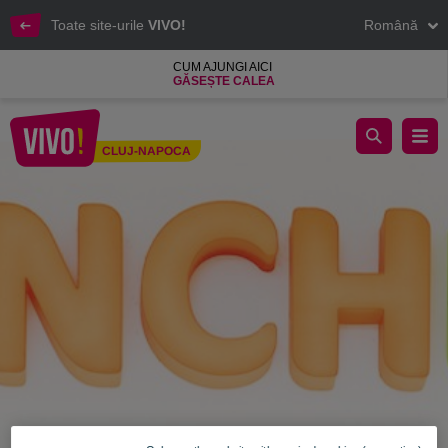
Toate site-urile
VIVO!
Română
CUM AJUNGI AICI
GĂSEȘTE CALEA
Lunch Box, meniuri variate, delicioase
CLUJ-NAPOCA
Cluj-Napoca