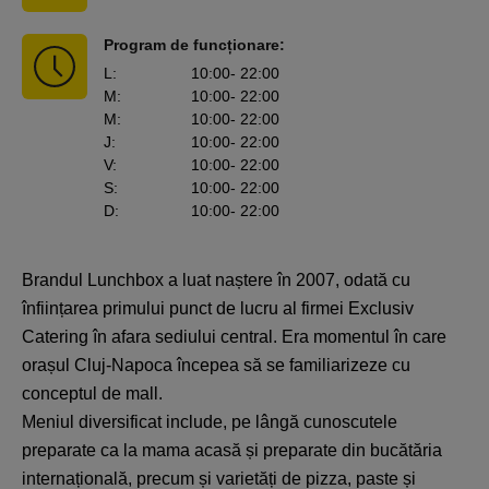
Program de funcționare:
L
:
10:00
- 22:00
M
:
10:00
- 22:00
M
:
10:00
- 22:00
J
:
10:00
- 22:00
V
:
10:00
- 22:00
S
:
10:00
- 22:00
D
:
10:00
- 22:00
Brandul Lunchbox a luat naștere în 2007, odată cu
înființarea primului punct de lucru al firmei Exclusiv
Catering în afara sediului central. Era momentul în care
orașul Cluj-Napoca începea să se familiarizeze cu
conceptul de mall.
Meniul diversificat include, pe lângă cunoscutele
preparate ca la mama acasă și preparate din bucătăria
internațională, precum și varietăți de pizza, paste și