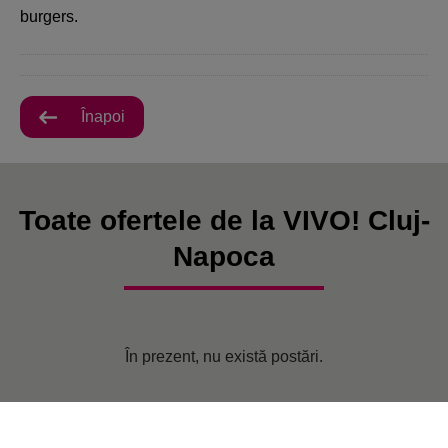
burgers.
Înapoi
Toate ofertele de la VIVO! Cluj-
Napoca
În prezent, nu există postări.