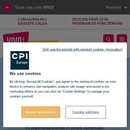
Toate site-urile
VIVO!
Română
CUM AJUNGI AICI
DESCHIS PÂNĂ 22:00
GĂSEȘTE CALEA
PROGRAM DE FUNCȚIONARE
Happi
CLUJ-NAPOCA
Only use the website with required cookies (revocation)
Cluj-Napoca
We use cookies
By clicking “Accept All Cookies”, you agree to the storing of cookies on your
device to enhance site navigation, analyze site usage, and assist in our
marketing efforts or you can click on "Cookie-Settings" to manage your
cookies yourself.
VIVO! ESTE O MARCĂ A CPI EUROPE
Accept all cookies
Cookie settings
În spatele brand-ului VIVO! stă o companie imobiliară de succes
cu experiență extinsă în centre comerciale.