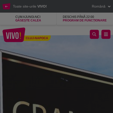
Toate site-urile
VIVO!
Română
CUM AJUNGI AICI
DESCHIS PÂNĂ 22:00
GĂSEȘTE CALEA
PROGRAM DE FUNCȚIONARE
Cramele Moldovei vinuri Republica Moldova
CLUJ-NAPOCA
Cluj-Napoca