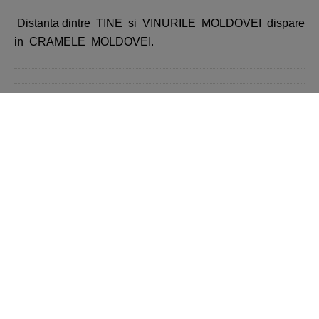
Distanta dintre TINE si VINURILE MOLDOVEI dispare
in CRAMELE MOLDOVEI.
Înapoi
Toate ofertele de la VIVO! Cluj-
Napoca
În prezent, nu există postări.