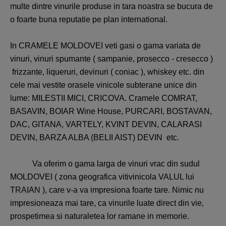
multe dintre vinurile produse in tara noastra se bucura de
o foarte buna reputatie pe plan international.
In CRAMELE MOLDOVEI veti gasi o gama variata de
vinuri, vinuri spumante ( sampanie, prosecco - cresecco )
frizzante, liqueruri, devinuri ( coniac ), whiskey etc. din
cele mai vestite orasele vinicole subterane unice din
lume: MILESTII MICI, CRICOVA. Cramele COMRAT,
BASAVIN, BOIAR Wine House, PURCARI, BOSTAVAN,
DAC, GITANA, VARTELY, KVINT DEVIN, CALARASI
DEVIN, BARZA ALBA (BELII AIST) DEVIN etc.
Va oferim o gama larga de vinuri vrac din sudul
MOLDOVEI ( zona geografica vitivinicola VALUL lui
TRAIAN ), care v-a va impresiona foarte tare. Nimic nu
impresioneaza mai tare, ca vinurile luate direct din vie,
prospetimea si naturaletea lor ramane in memorie.