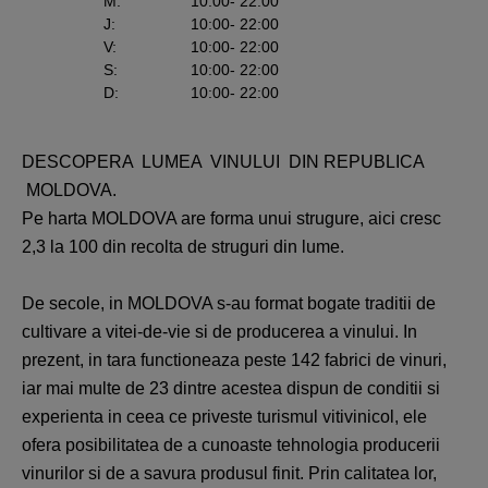
M
:
10:00
- 22:00
J
:
10:00
- 22:00
V
:
10:00
- 22:00
S
:
10:00
- 22:00
D
:
10:00
- 22:00
DESCOPERA LUMEA VINULUI DIN REPUBLICA
MOLDOVA.
Pe harta MOLDOVA are forma unui strugure, aici cresc
2,3 la 100 din recolta de struguri din lume.
De secole, in MOLDOVA s-au format bogate traditii de
cultivare a vitei-de-vie si de producerea a vinului. In
prezent, in tara functioneaza peste 142 fabrici de vinuri,
iar mai multe de 23 dintre acestea dispun de conditii si
experienta in ceea ce priveste turismul vitivinicol, ele
ofera posibilitatea de a cunoaste tehnologia producerii
vinurilor si de a savura produsul finit. Prin calitatea lor,