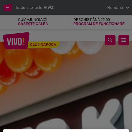
Toate site-urile
VIVO!
Română
CUM AJUNGI AICI
DESCHIS PÂNĂ 22:00
GĂSEȘTE CALEA
PROGRAM DE FUNCȚIONARE
BURGER KING
CLUJ-NAPOCA
Cluj-Napoca