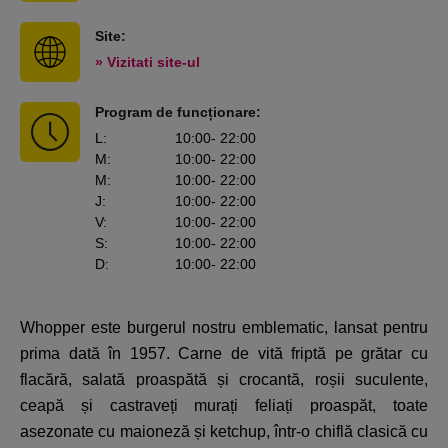
Site:
» Vizitati site-ul
Program de funcționare:
L
:
10:00
- 22:00
M
:
10:00
- 22:00
M
:
10:00
- 22:00
J
:
10:00
- 22:00
V
:
10:00
- 22:00
S
:
10:00
- 22:00
D
:
10:00
- 22:00
Whopper este burgerul nostru emblematic, lansat pentru
prima dată în 1957. Carne de vită friptă pe grătar cu
flacără, salată proaspătă și crocantă, roșii suculente,
ceapă și castraveți murați feliați proaspăt, toate
asezonate cu maioneză și ketchup, într-o chiflă clasică cu